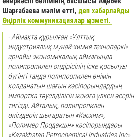
өнеркәсіп бөлімінің басшысы Ақбөбек
Шарғабаева мәлім етті,
деп хабарлайды
Өңірлік коммуникациялар қызметі.
- Аймақта құрылған «Ұлттық
индустриялық мұнай-химия технопаркі»
арнайы экономикалық аймағында
полипропилен өндірісінің іске қосылуы
бүгінгі таңда полипропилен өнімін
қолданатын шағын кәсіпорындардың
импортқа тәуелділігін жоюға үлкен әсерін
тигізді. Айталық, полипропилен
өнімдерін шығаратын «Касхим»,
«Полимер Продакшн» кәсіпорындары
«Kazakhstan Petrochemical Industries Inc»