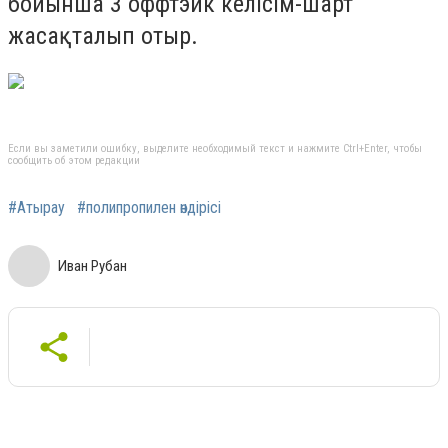
бойынша 3 оффтэйк келісім-шарт
жасақталып отыр.
Если вы заметили ошибку, выделите необходимый текст и нажмите Ctrl+Enter, чтобы
сообщить об этом редакции
#Атырау
#полипропилен өндірісі
Иван Рубан