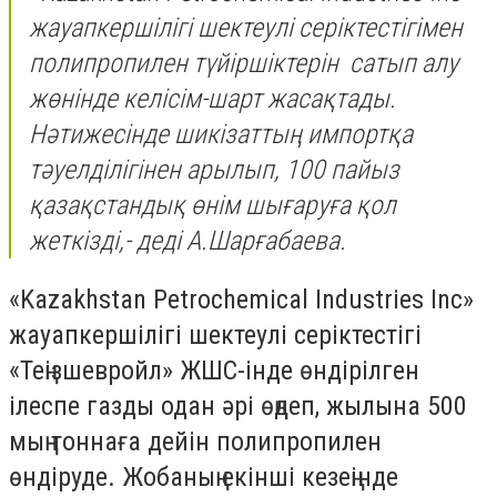
жауапкершілігі шектеулі серіктестігімен
полипропилен түйіршіктерін сатып алу
жөнінде келісім-шарт жасақтады.
Нәтижесінде шикізаттың импортқа
тәуелділігінен арылып, 100 пайыз
қазақстандық өнім шығаруға қол
жеткізді,- деді А.Шарғабаева.
«Kazakhstan Petrochemical Industries Inc»
жауапкершілігі шектеулі серіктестігі
«Теңiзшевройл» ЖШС-інде өндірілген
ілеспе газды одан әрі өңдеп, жылына 500
мың тоннаға дейін полипропилен
өндіруде. Жобаның екінші кезеңінде