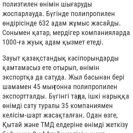
полиэтилен өнімін шығаруды
жоспарлауда. Бүгінде полипропилен
өндірісінде 632 адам жұмыс жасайды.
Сонымен қатар, мердігер компанияларда
1000-ға жуық адам қызмет етеді.
Зауыт қазақстандық кәсіпорындарды
қамтамасыз ете отырып, өнімін
экспортқа да сатуда. Жыл басынан бері
шамамен 45 мың тонна полипропилен
экспортталды. Бүгінгі таңда, ішкі нарыққа
өнімді сату туралы 35 компаниямен
келісім-шарт жасақталған. Одан өзге,
Қытай және ТМД елдеріне өнімді жеткізу