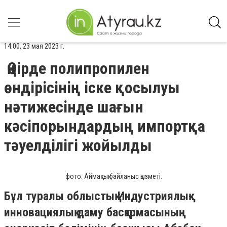
14:00, 23 мая 2023 г.
Өңірде полипропилен
өндірісінің іске қосылуы
нәтижесінде шағын
кәсіпорындардың импортқа
тәуелділігі жойылды
фото: Аймақтық байланыс қызметі.
Бұл туралы облыстық Индустриялық-
инновациялық даму басқармасының