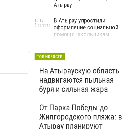
Атырау
В Атырау упростили
16:17
5 августа
оформление социальной
помощи школьникам
ТОП НОВОСТИ
На Атыраускую область
надвигаются пыльная
буря и сильная жара
От Парка Победы до
Жилгородского пляжа: в
Атырау планируют