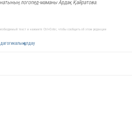
рнатының логопед-маманы Ардақ Қайратова.
еобходимый текст и нажмите Ctrl+Enter, чтобы сообщить об этом редакции
дагогикалық қолдау