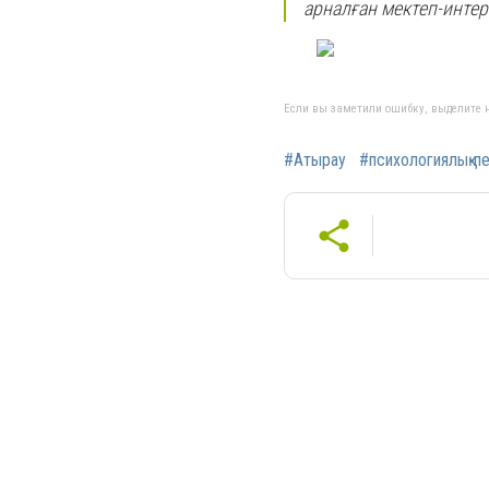
арналған мектеп-инте
Если вы заметили ошибку, выделите н
#Атырау
#психологиялық-пе