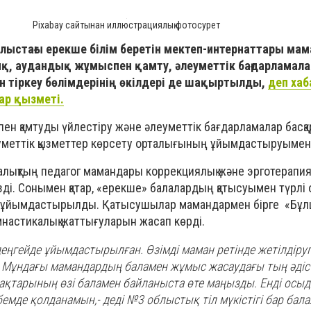
Pixabay сайтынан иллюстрациялық фотосурет
блыстағы ерекше білім беретін мектеп-интернаттары ма
лық, аудандық жұмыспен қамту, әлеуметтік бағдарламал
ін тіркеу бөлімдерінің өкілдері де шақыртылды,
деп ха
ар қызметі.
ен қамтуды үйлестіру және әлеуметтік бағдарламалар басқ
уметтік қызметтер көрсету орталығының ұйымдастыруымен 
лықтың педагог мамандары коррекциялық және эрготерапи
ізді. Сонымен қатар, «ерекше» балалардың қатысуымен түрлі 
ы ұйымдастырылды. Қатысушылар мамандармен бірге «Бұл
настикалық жаттығуларын жасап көрді.
еңгейде ұйымдастырылған. Өзімді маман ретінде жетілдіруге
н. Мұндағы мамандардың баламен жұмыс жасаудағы тың әдіс-
рғақтарының өзі баламен байланыста өте маңызды. Енді осы
мде қолданамын,- деді №3 облыстық тіл мүкістігі бар бала