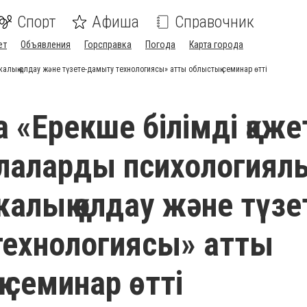
Спорт
Афиша
Справочник
ет
Объявления
Горсправка
Погода
Карта города
калық қолдау және түзете-дамыту технологиясы» атты облыстық семинар өтті
 «Ерекше білімді қаже
алаларды психологиялы
алық қолдау және түзе
ехнологиясы» атты
 семинар өтті