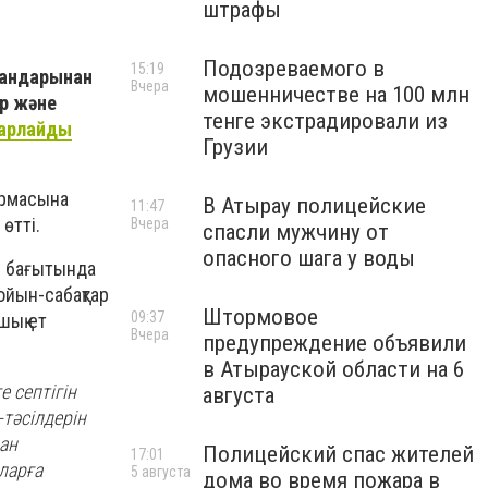
штрафы
Подозреваемого в
15:19
мандарынан
Вчера
мошенничестве на 100 млн
ар және
тенге экстрадировали из
барлайды
Грузии
армасына
В Атырау полицейские
11:47
өтті.
Вчера
спасли мужчину от
опасного шага у воды
я бағытында
ойын-сабақтар
Штормовое
09:37
шық ет
Вчера
предупреждение объявили
в Атырауской области на 6
 септігін
августа
тәсілдерін
дан
Полицейский спас жителей
17:01
ларға
5 августа
дома во время пожара в