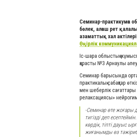
Семинар-практикумға о
бөлек, алғаш рет қала
азаматтық хал актілер
Өңірлік коммуникациял
Іс-шара облыстық жұмысп
қарасты №3 Арнаулы әле
Семинар барысында орта
практикалық сабақтар өтк
мен шеберлік сағаттар
релаксациясы» нейрогим
-Семинар өте жоғары д
тигізді деп есептеймі
көрдік, тіпті дауыс ы
жиғанымды өз тәжірибе