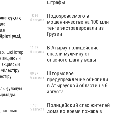
штрафы
Подозреваемого в
15:19
және құқық
6 августа
мошенничестве на 100 млн
дас
тенге экстрадировали из
нда
Грузии
ріктіреді,
В Атырау полицейские
11:47
р, Ішкі істер
6 августа
спасли мужчину от
ау акциясын
опасного шага у воды
ау акциясын
і үйлестіру
Штормовое
09:37
естіру
6 августа
предупреждение объявили
в Атырауской области на 6
лық аулануы
августа
тырылды.
Полицейский спас жителей
17:01
5 августа
 сағалық
дома во время пожара в