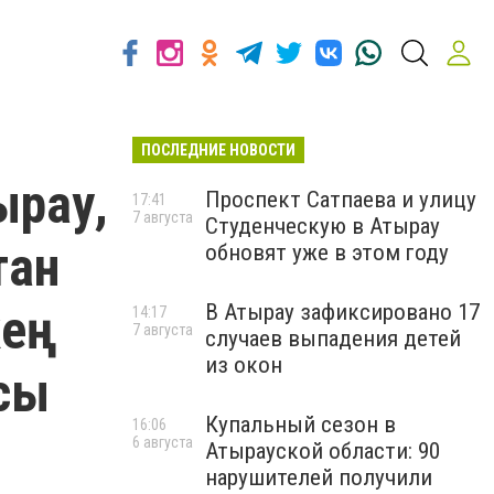
ПОСЛЕДНИЕ НОВОСТИ
ырау,
Проспект Сатпаева и улицу
17:41
7 августа
Студенческую в Атырау
тан
обновят уже в этом году
кең
В Атырау зафиксировано 17
14:17
7 августа
случаев выпадения детей
из окон
сы
Купальный сезон в
16:06
6 августа
Атырауской области: 90
нарушителей получили