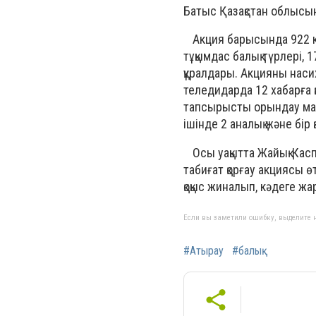
Батыс Қазақстан облысын
⠀Акция барысында 922 ке
тұқымдас балық түрлері, 1
құралдары. Акцияны насих
теледидарда 12 хабарға 
тапсырысты орындау мақс
ішінде 2 аналық және бір 
⠀Осы уақытта Жайық-Кас
табиғат қорғау акциясы 
қоқыс жиналып, кәдеге жа
Если вы заметили ошибку, выделите н
#Атырау
#балық