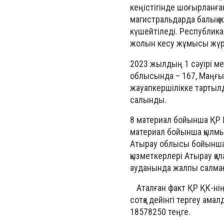
кеңістігінде шоғырланға
магистральдарда балық ж
күшейтіледі. Республика
жолын кесу жұмысы жүрг
2023 жылдың 1 сәуірі мен
облысында – 167, Маңғыст
жауапкершілікке тартылд
салынды.
8 материал бойынша ҚР Қ
материал бойынша қылмыс
Атырау облысы бойынша
қызметкерлері Атырау қ
ауданында жалпы салмағы 
⠀Аталған факт ҚР ҚК-нің 
сотқа дейінгі тергеу ама
18578250 теңге.