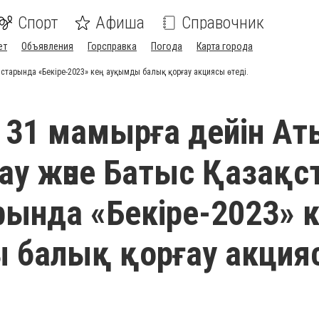
Спорт
Афиша
Справочник
ет
Объявления
Горсправка
Погода
Карта города
лыстарында «Бекіре-2023» кең ауқымды балық қорғау акциясы өтеді.
ен 31 мамырға дейін Ат
у және Батыс Қазақс
ында «Бекіре-2023» 
 балық қорғау акция