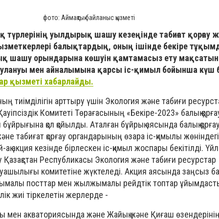
фото: Аймақтық байланыс қызметі
қ түрлерінің уылдырық шашу кезеңінде табиғат қорғау 
ызметкерлері балықтардың, оның ішінде бекіре тұқым
қ шашу орындарына көшуін қамтамасыз ету мақсаты
лануы мен айналымына қарсы іс-қимыл бойынша күш бі
ар қызметі хабарлайды.
ның тиімділігін арттыру үшін Экология және табиғи ресурста
Қауіпсіздік Комитеті Төрағасының «Бекіре-2023» балық қорғ
 бұйрығына қол қойылды. Аталған бұйрық аясында балық қорғ
ау және табиғат қорғау органдарының өзара іс-қимылы жөніндег
ақ акция кезінде бірлескен іс-қимыл жоспары бекітілді. Үйл
 Қазақстан Республикасы Экология және табиғи ресурстар
руашылығы комитетіне жүктеледі. Акция аясында заңсыз ба
ымалы посттар мен жылжымалы рейдтік топтар ұйымдас
лік жиі тіркелетін жерлерде -
уы мен акваториясында және Жайық және Қиғаш өзендерінің