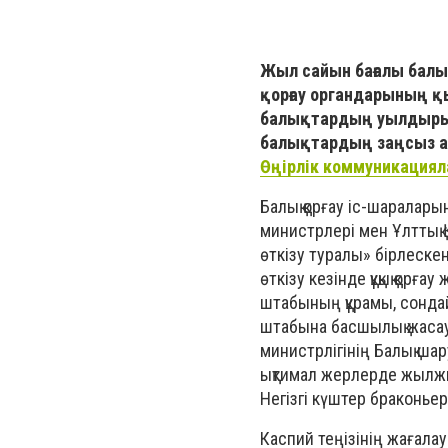
Жыл сайын бағалы балы
қорғау органдарының қ
балықтардың уылдыры
балықтардың заңсыз ау
Өңірлік коммуникациял
Балық қорғау іс-шаралары
министрлері мен Ұлттық 
өткізу туралы» бірлескен
өткізу кезінде құқық қорғ
штабының құрамы, сондай-
штабына басшылық жасау
министрлігінің Балық ша
ықтимал жерлерде жылж
Негізгі күштер браконьер
Каспий теңізінің жағала