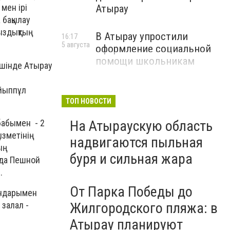
мен ірі
Атырау
 бақылау
сыздықтың
В Атырау упростили
16:17
5 августа
оформление социальной
помощи школьникам
 ішінде Атырау
айыппұл
ТОП НОВОСТИ
бабымен - 2
На Атыраускую область
ызметінің
надвигаются пыльная
ың
буря и сильная жара
нда Пешной
.
От Парка Победы до
гандарымен
 залал -
Жилгородского пляжа: в
Атырау планируют