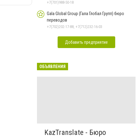
+7(701)988-50-18
Gala Global Group (Гала Глобал Групп) бюро
переводов
+7(702)202-17-88, +7(712)232-16-03
Добавить предприятие
ОБЪЯВЛЕНИЯ
KazTranslate - Бюро