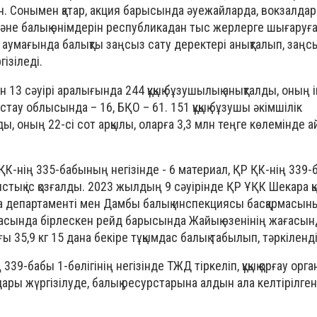
н. Сонымен қатар, акция барысында әуежайларда, вокзалдар 
әне балық өнімдерін республикадан тыс жерлерге шығаруға
 аумағында балықты заңсыз сату деректері анықталып, заң
ізіледі.
 13 сәуірі аралығында 244 құқық бұзушылық анықталды, оның
ау облысында – 16, БҚО – 61. 151 құқық бұзушы әкімшілік
ы, оның 22-сі сот арқылы, оларға 3,3 млн теңге көлемінде 
К-нің 335-бабының негізінде - 6 материал, ҚР ҚК-нің 339-
тық іс қозғалды. 2023 жылдың 9 сәуірінде ҚР ҰҚК Шекара қ
 департаменті мен Дамбы балық инспекциясы басқармасын
аласында бірлескен рейд барысында Жайық өзенінің жағасы
35,9 кг 15 дана бекіре тұқымдас балық табылып, тәркіленді
339-бабы 1-бөлігінің негізінде ТЖД тіркеліп, құқық қорғау ор
лдары жүргізілуде, балық ресурстарына алдын ала келтірілген