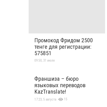
Промокод Фридом 2500
тенге для регистрации:
575851
09:50, 31 июля
Франшиза – бюро
языковых переводов
KazTranslate!
15
17:23, 5 августа