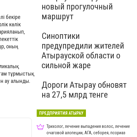
новый прогулочный
маршрут
лі бекіре
рлік көлік
жарияланып,
Синоптики
лекеттік
предупредили жителей
ыр, оның
Атырауской области о
сильной жаре
ликалық
там тұрмыстық
ын ау алынды.
Дороги Атырау обновят
на 27,5 млрд тенге
ПРЕДПРИЯТИЯ АТЫРАУ
Трихолог, лечение выпадения волос, лечение
очаговой алопеции, АГА, себорея, псориаз