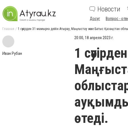
Новости
Досуг
Вопрос - отв
Главная
1 сәуірден 31 мамырға дейін Атырау, Маңғыстау және Батыс Қазақстан об
20:00, 18 апреля 2023 г.
1 сәуірд
Иван Рубан
Маңғыста
облыстар
ауқымды
өтеді.