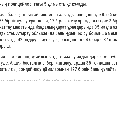
ың полицейлері тағы 5 қылмыстық іс қозғады.
лі балық заңсыз айналымнан алынды, оның ішінде 85,25 ке
78 бірлік аулау құралдары, 17 бірлік жүзу құралдары және 3 бі
аттау мақсатында бұқаралық ақпарат құралдарында 35 мақала 
қатысты. Атырау облысында балық қорын өсіру бойынша мем
атында 42 өндіруші ауланды, оның ішінде 4 бекіре, 37 шоқ
қарыш.
пий бассейнінің су айдынында «Таза су айдындары» респуб
өтуде. Акция басталғалы бері жағалаулардан 35 тоннадан ас
ратылды, сондай-ақ су қоймаларынан 177 бірлік балық аулайт
еобходимый текст и нажмите Ctrl+Enter, чтобы сообщить об этом редакции