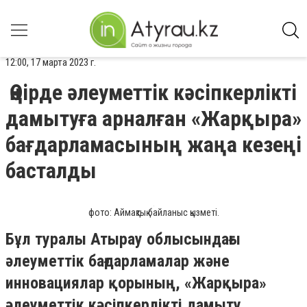
12:00, 17 марта 2023 г.
Өңірде әлеуметтік кәсіпкерлікті
дамытуға арналған «Жарқыра»
бағдарламасының жаңа кезеңі
басталды
фото: Аймақтық байланыс қызметі.
Бұл туралы Атырау облысындағы
әлеуметтік бағдарламалар және
инновациялар қорының, «Жарқыра»
әлеуметтік кәсіпкерлікті дамыту