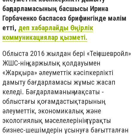
бағдарламасының басшысы Ирина
Горбаченко баспасөз брифингінде мәлім
етті,
деп хабарлайды Өңірлік
коммуникациялар қызметі.
Облыста 2016 жылдан бері «Теңізшевройл»
ЖШС-нің қаржылық қолдауымен
«Жарқыра» әлеуметтік кәсіпкерлікті
дамыту бағдарламасы жұмыс жасап
келеді. Бағдарламаның мақсаты -
облыстағы қоғамдастықтарының
әлеуметтік, экономикалық және
экологиялық мәселелерінің тұрақты
бизнес-шешімдерін ұсынуға бағытталған