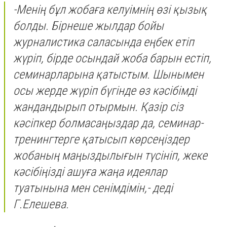
-Менің бұл жобаға келуімнің өзі қызық
болды. Бірнеше жылдар бойы
журналистика саласында еңбек етіп
жүріп, бірде осындай жоба барын естіп,
семинарларына қатыстым. Шынымен
осы жерде жүріп бүгінде өз кәсібімді
жандандырып отырмын. Қазір сіз
кәсіпкер болмасаңыздар да, семинар-
тренингтерге қатысып көрсеңіздер
жобаның маңыздылығын түсініп, жеке
кәсібіңізді ашуға жаңа идеялар
туатынына мен сенімдімін,- деді
Г.Елешева.