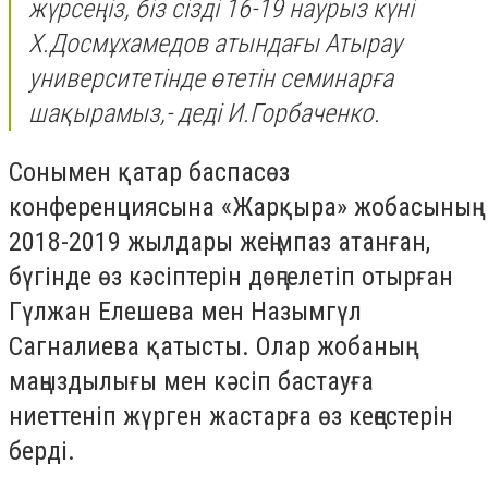
жүрсеңіз, біз сізді 16-19 наурыз күні
Х.Досмұхамедов атындағы Атырау
университетінде өтетін семинарға
шақырамыз,- деді И.Горбаченко.
Сонымен қатар баспасөз
конференциясына «Жарқыра» жобасының
2018-2019 жылдары жеңімпаз атанған,
бүгінде өз кәсіптерін дөңгелетіп отырған
Гүлжан Елешева мен Назымгүл
Сагналиева қатысты. Олар жобаның
маңыздылығы мен кәсіп бастауға
ниеттеніп жүрген жастарға өз кеңестерін
берді.