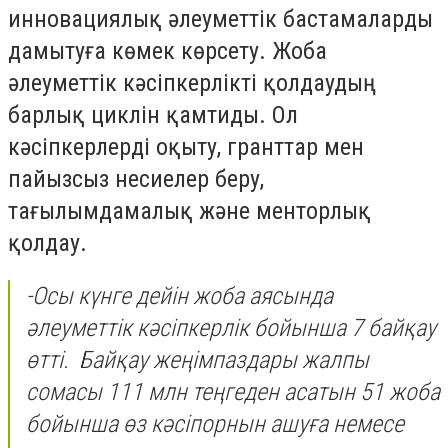
инновациялық әлеуметтік бастамаларды
дамытуға көмек көрсету. Жоба
әлеуметтік кәсіпкерлікті қолдаудың
барлық циклін қамтиды. Ол
кәсіпкерлерді оқыту, гранттар мен
пайызсыз несиелер беру,
тағылымдамалық және менторлық
қолдау.
-Осы күнге дейін жоба аясында
әлеуметтік кәсіпкерлік бойынша 7 байқау
өтті. Байқау жеңімпаздары жалпы
сомасы 111 млн теңгеден асатын 51 жоба
бойынша өз кәсіпорнын ашуға немесе