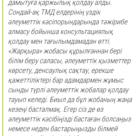
дамытуға қаржылық қолдау алды.
Сондай-ақ ТМД елдерінің үздік
әлеуметтік кәсіпорындарында тәжірибе
алмасу бойынша консультациялық
қолдау мен тағылымдамадан өтті.
«Жарқыра» жобасы құрылғаннан бері
білім беру саласы, әлеуметтік қызметтер
көрсету, денсаулық сақтау, ерекше
қажеттіліктері бар адамдармен жұмыс
сынды түрлі әлеуметтік жобалар қолдау
тауып келеді. Биыл да бұл жобаның жаңа
кезеңі басталмақ. Егер сіз де өз
әлеуметтік кәсібіңізді бастаған болсаңыз
немесе неден бастарыңызды білмей