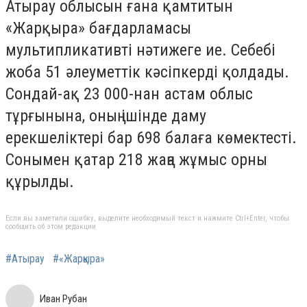
Атырау облысын ғана қамтитын
«Жарқыра» бағдарламасы
мультипликативті нәтижеге ие. Себебі
жоба 51 әлеуметтік кәсіпкерді қолдады.
Сондай-ақ 23 000-нан астам облыс
тұрғынына, оның ішінде даму
ерекшеліктері бар 698 балаға көмектесті.
Сонымен қатар 218 жаңа жұмыс орны
құрылды.
Если вы заметили ошибку, выделите необходимый текст и нажмите Ctrl+Enter, чтобы
сообщить об этом редакции
#Атырау
#«Жарқыра»
Иван Рубан