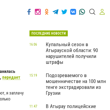
ПОСЛЕДНИЕ НОВОСТИ
Купальный сезон в
16:06
Атырауской области: 90
нарушителей получили
штрафы
ранилась
Подозреваемого в
15:19
к,
передает
мошенничестве на 100 млн
тенге экстрадировали из
Грузии
ют, я заплачу
Только
В Атырау полицейские
11:47