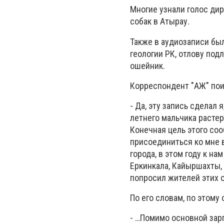
Многие узнали голос ди
собак в Атырау.
Также в аудиозаписи был
геологии РК, отлову под
ошейник.
Корреспондент "АЖ" пои
- Да, эту запись сделал 
летнего мальчика растер
Конечная цель этого со
присоединиться ко мне в
города, в этом году к на
Еркинкала, Кайыршахты, 
попросил жителей этих о
По его словам, по этому
- …Помимо основной зар