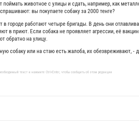
 поймать животное с улицы и сдать, например, как металл
спрашивают: вы покупаете собаку за 2000 тенге?
т в городе работают четыре бригады. В день они отлавлива
яют в приют. Если собака не проявляет агрессии, её вакци
т обратно на улицу.
тную собаку или на стаю есть жалоба, их обезвреживают, - 
еобходимый текст и нажмите Ctrl+Enter, чтобы сообщить об этом редакции