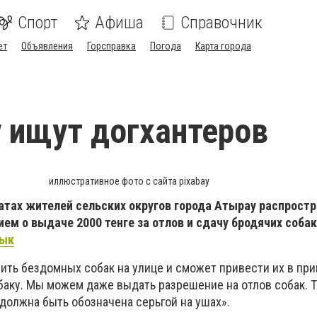
Спорт
Афиша
Справочник
ет
Объявления
Горсправка
Погода
Карта города
 ищут догхантеров
иллюстративное фото с сайта pixabay
атах жителей сельских округов города Атырау распрост
ем о выдаче 2000 тенге за отлов и сдачу бродячих соба
йык
вить бездомных собак на улице и сможет привести их в при
баку. Мы можем даже выдать разрешение на отлов собак. 
должна быть обозначена серьгой на ушах».