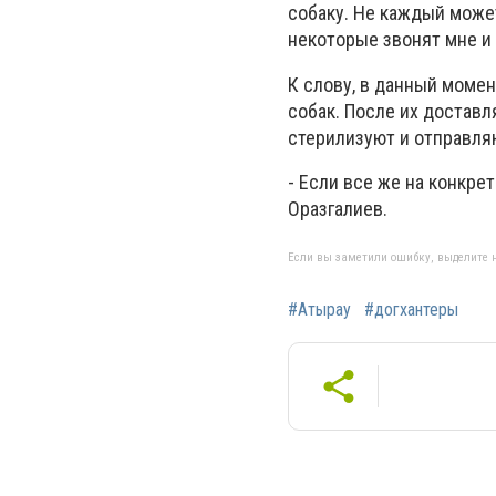
собаку. Не каждый может
некоторые звонят мне и 
К слову, в данный момен
собак. После их доставл
стерилизуют и отправляю
- Если все же на конкре
Оразгалиев.
Если вы заметили ошибку, выделите н
#Атырау
#догхантеры