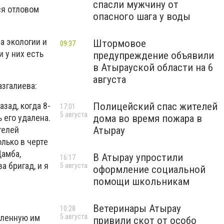
спасли мужчину от
ся отловом
опасного шага у воды
а экологии и
Штормовое
09:37
и у них есть
предупреждение объявили
в Атырауской области на 6
августа
згалиева:
азад, когда 8-
Полицейский спас жителей
17:01
5 августа
 его удалена.
дома во время пожара в
телей
Атырау
олько в черте
Дамба,
В Атырау упростили
16:17
 бригад, и я
5 августа
оформление социальной
помощи школьникам
Ветеринары Атырау
10:28
5 августа
вленную им
привили скот от особо