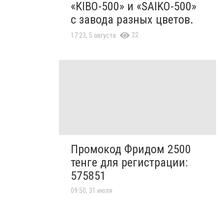
«KIBO-500» и «SAIKO-500»
с завода разных цветов.
22
17:23, 5 августа
Промокод Фридом 2500
тенге для регистрации:
575851
09:50, 31 июля