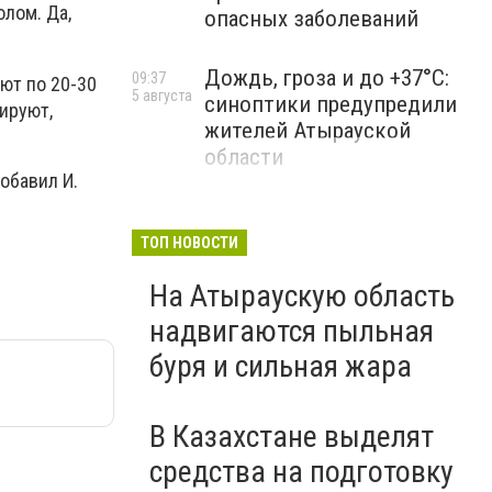
олом. Да,
опасных заболеваний
Дождь, гроза и до +37°C:
09:37
ют по 20-30
5 августа
синоптики предупредили
нируют,
жителей Атырауской
области
добавил И.
ТОП НОВОСТИ
На Атыраускую область
надвигаются пыльная
буря и сильная жара
В Казахстане выделят
средства на подготовку