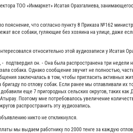
ректора ТОО «Инмаркет» Исатая Оразгалиева, занимающего
о пояснение, что согласно пункту 8 Приказа №162 министр
лежат все собаки, гуляющие без хозяина на улице, даже есл
нтересовался относительно этой аудиозаписи у Исатая Ора
я, - подтвердил он. - Она была распространена три недели н
зала собака. Однако сообщение звучит не полностью, часть
общения заключалась в том, чтобы пригласить активных жи
 бригаду по отлову собак. Если ранее мы отлавливали их т
м добавили еще 7 пригородных сельских округов, таких как 
Атырау. Поэтому мне потребовалось увеличение количества
кругов распространить эту аудиозапись.
 объявлению никто не откликнулся.
платы мы выдаем работнику по 2000 тенге за каждую отло