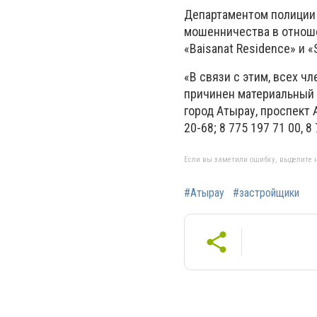
Департаментом полиции 
мошенничества в отноше
«Baisanat Residence» и «
«В связи с этим, всех 
причинен материальный 
город Атырау, проспект 
20-68; 8 775 197 71 00, 
Если вы заметили ошибку, выделите н
#Атырау
#застройщики