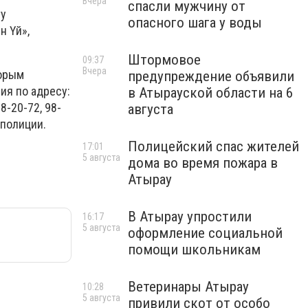
Вчера
спасли мужчину от
ту
опасного шага у воды
н Үй»,
Штормовое
09:37
Вчера
торым
предупреждение объявили
ия по адресу:
в Атырауской области на 6
8-20-72, 98-
августа
 полиции.
Полицейский спас жителей
17:01
5 августа
дома во время пожара в
Атырау
В Атырау упростили
16:17
5 августа
оформление социальной
помощи школьникам
Ветеринары Атырау
10:28
5 августа
привили скот от особо