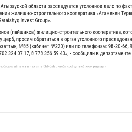
Атырауской области расследуется уголовное дело по фак
нии жилищно-строительного кооператива «Атамекен Тұрғы
Saraishyq Invest Group».
членов (пайщиков) жилищно-строительного кооператива, ко
ущерб, просим обратиться в орган уголовного преследован
Азаттык, №85 (кабинет №220) или по телефонам: 98-20-66, 9
8 702 324 07 17, 8 778 356 59 40», - сообщили в департаменте
еобходимый текст и нажмите Ctrl+Enter, чтобы сообщить об этом редакции