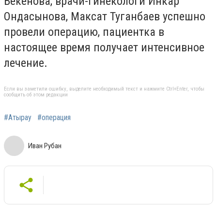
Бекенова, врачи-гинекологи Инкар
Ондасынова, Максат Туганбаев успешно
провели операцию, пациентка в
настоящее время получает интенсивное
лечение.
Если вы заметили ошибку, выделите необходимый текст и нажмите Ctrl+Enter, чтобы
сообщить об этом редакции
#Атырау
#операция
Иван Рубан