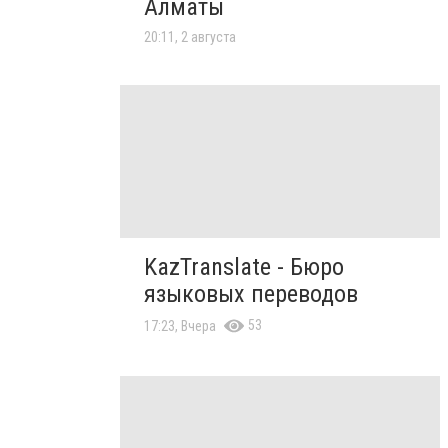
Алматы
20:11, 2 августа
KazTranslate - Бюро
языковых переводов
53
17:23, Вчера