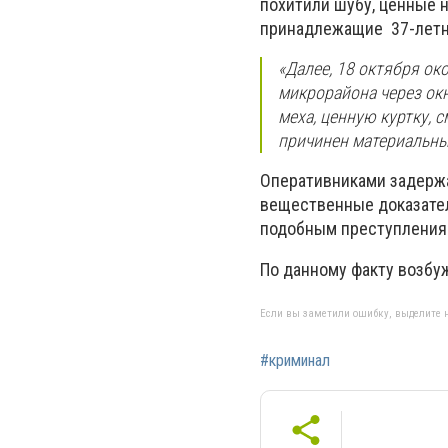
похитили шубу, ценные 
принадлежащие 37-летне
«
Далее, 18 октября ок
микрорайона через окн
меха, ценную куртку, 
причинен материальны
Оперативниками задержа
вещественные доказател
подобным преступления
По данному факту возбуж
Если вы заметили ошибку, выделите н
#криминал