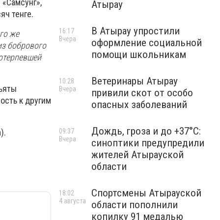
 «Самсунг»,
Атырау
яч тенге.
В Атырау упростили
16:17
го же
Вчера
оформление социальной
из бобрового
помощи школьникам
потерпевшей
Ветеринары Атырау
10:28
зъяты
Вчера
привили скот от особо
ость к другим
опасных заболеваний
Дождь, гроза и до +37°C:
а).
09:37
Вчера
синоптики предупредили
жителей Атырауской
области
Спортсмены Атырауской
18:02
4 августа
области пополнили
копилку 91 медалью