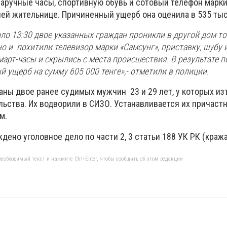
наручные часы, спортивную обувь и сотовый телефон марки
й жительнице. Причиненный ущерб она оценила в 535 тыс
оло 13:30 двое указанных граждан проникли в другой дом то
о и похитили телевизор марки «Самсунг», приставку, шубу 
смарт-часы и скрылись с места происшествия. В результате 
й ущерб на сумму 605 000 тенге
»,- отметили в полиции.
ны двое ранее судимых мужчин 23 и 29 лет, у которых и
ьства. Их водворили в СИЗО. Устанавливается их причастн
м.
дено уголовное дело по части 2, 3 статьи 188 УК РК (краж
еобходимый текст и нажмите Ctrl+Enter, чтобы сообщить об этом редакции