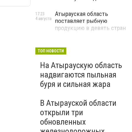
Атырауская область
17:23
4 августа
поставляет рыбную
продукцию в девять стран
ТОП НОВОСТИ
На Атыраускую область
надвигаются пыльная
буря и сильная жара
В Атырауской области
открыли три
обновленных
железнодорожных