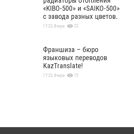
радиаторы отопления
«KIBO-500» и «SAIKO-500»
с завода разных цветов.
22
17:23, Вчера
Франшиза – бюро
языковых переводов
KazTranslate!
15
17:23, Вчера