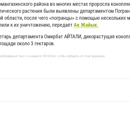
мангазинского района во многих местах проросла коноплян
тического растения были выявлены департаментом Погра
й области, после чего «погранцы» с помощью нескольких 
или к их уничтожению, передаёт
Ак Жайык.
етарь департамента Омирбат АЙТАЛИ, дикорастущая коноп
лощади около 3 гектаров.
еобходимый текст и нажмите Ctrl+Enter, чтобы сообщить об этом редакции