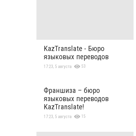
KazTranslate - Бюро
языковых переводов
53
17:23, 5 августа
Франшиза – бюро
языковых переводов
KazTranslate!
15
17:23, 5 августа