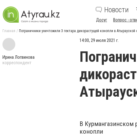
Новости
Досуг
Вопрос - отв
Главная
Пограничники уничтожили 3 гектара дикорастущей конопли в Атырауской 
14:00, 29 июля 2021 г.
Погранич
Ирина Логвинова
корреспондент
дикораст
Атырауск
В Курмангазинском 
конопли