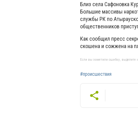
Близ села Сафоновка Кур
Большие массивы нарко
службы РК по Атырауско
общественников приступ
Как сообщил пресс секр
скошена и сожжена на п
Если вы заметили ошибку, выделите н
#происшествия