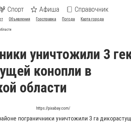
Спорт
Афиша
Справочник
ет
Объявления
Горсправка
Погода
Карта города
области
ники уничтожили 3 ге
ущей конопли в
ой области
https://pixabay.com/
районе пограничники уничтожили 3 га дикорасту