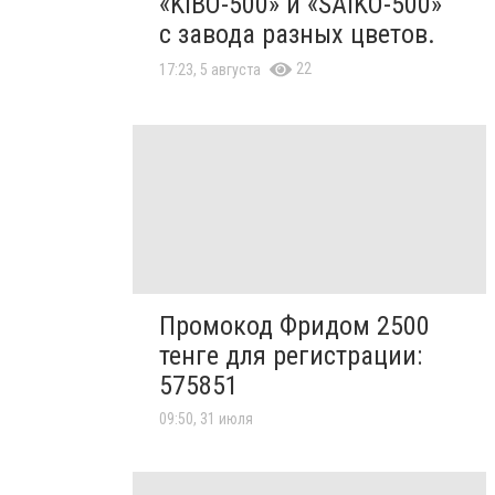
«KIBO-500» и «SAIKO-500»
с завода разных цветов.
22
17:23, 5 августа
Промокод Фридом 2500
тенге для регистрации:
575851
09:50, 31 июля