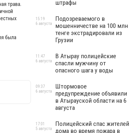
штрафы
ая трава.
ничной
местных
Подозреваемого в
15:19
6 августа
мошенничестве на 100 млн
тенге экстрадировали из
ля была
Грузии
В Атырау полицейские
11:47
6 августа
спасли мужчину от
опасного шага у воды
Штормовое
09:37
6 августа
предупреждение объявили
в Атырауской области на 6
августа
Полицейский спас жителей
17:01
5 августа
дома во время пожара в