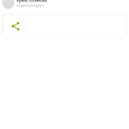
Ирина Логвинова
корреспондент