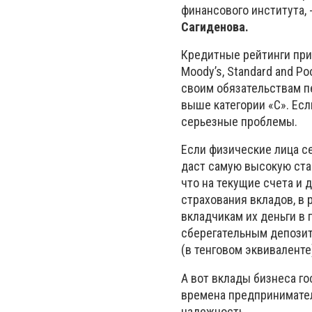
финансового института, 
Сагиденова.
Кредитные рейтинги пр
Moody’s, Standard and Po
своим обязательствам п
выше категории «С». Если
серьезные проблемы.
Если физические лица се
даст самую высокую став
что на текущие счета и
страхования вкладов, в 
вкладчикам их деньги в
сберегательным депозита
(в тенговом эквиваленте
А вот вклады бизнеса г
времена предпринимател
надежность.