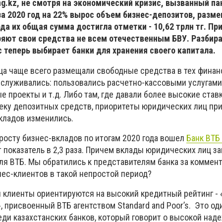
g.kz, не смотря на экономический кризис, вызванный п
 за 2020 год на 22% вырос объем бизнес-депозитов, разм
ода их общая сумма достигла отметки - 10,62 трлн тг. Пр
яют свои средства не всем отечественным БВУ. Разбир
 теперь выбирает банки для хранения своего капитала.
а чаще всего размещали свободные средства в тех фина
обслуживались: пользовались расчетно-кассовыми услугами
е проекты и т.д. Либо там, где давали более высокие ставк
теку депозитных средств, приоритеты юридических лиц пр
кладов изменились.
росту бизнес-вкладов по итогам 2020 года вошел
Банк ВТБ 
 показатель в 2,3 раза. Причем вклады юридических лиц з
ля ВТБ. Мы обратились к представителям банка за коммент
нес-клиентов в такой непростой период?
 клиенты ориентируются на высокий кредитный рейтинг - 
 присвоенный ВТБ агентством Standard and Poor’s. Это од
еди казахстанских банков, который говорит о высокой над