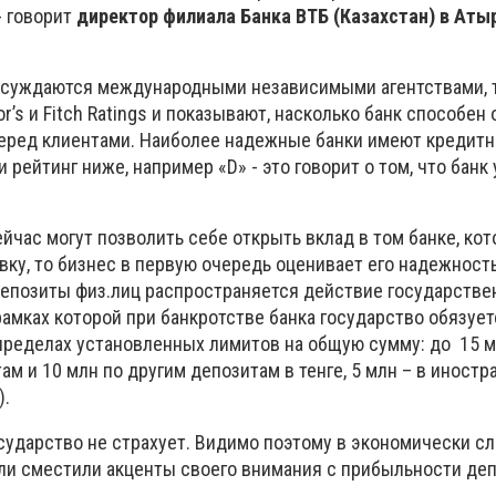
- говорит
директор филиала Банка ВТБ (Казахстан) в Аты
исуждаются международными независимыми агентствами, 
or’s и Fitch Ratings и показывают, насколько банк способен
еред клиентами. Наиболее надежные банки имеют кредитн
 рейтинг ниже, например «D» - это говорит о том, что банк
йчас могут позволить себе открыть вклад в том банке, ко
ку, то бизнес в первую очередь оценивает его надежность
 депозиты физ.лиц распространяется действие государств
рамках которой при банкротстве банка государство обязует
 пределах установленных лимитов на общую сумму: до 15 м
м и 10 млн по другим депозитам в тенге, 5 млн – в иностр
).
осударство не страхует. Видимо поэтому в экономически 
и сместили акценты своего внимания с прибыльности депо