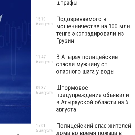
штрафы
Подозреваемого в
15:19
6 августа
мошенничестве на 100 млн
тенге экстрадировали из
Грузии
В Атырау полицейские
11:47
6 августа
спасли мужчину от
опасного шага у воды
Штормовое
09:37
6 августа
предупреждение объявили
в Атырауской области на 6
августа
Полицейский спас жителей
17:01
5 августа
дома во время пожара в