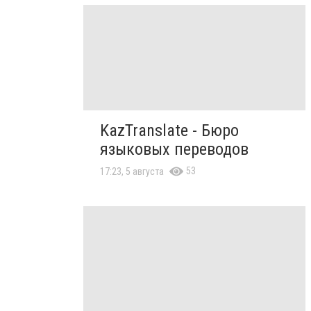
KazTranslate - Бюро
языковых переводов
53
17:23, 5 августа