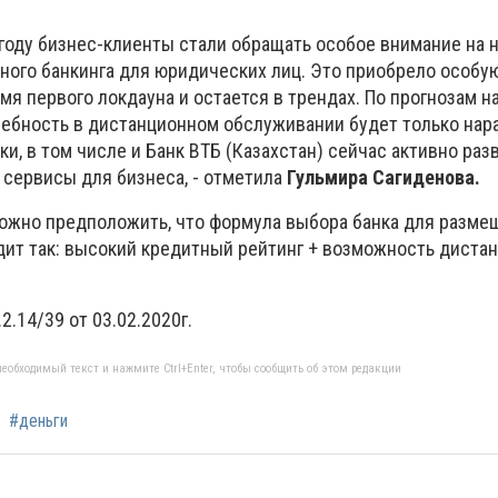
 году бизнес-клиенты стали обращать особое внимание на 
ьного банкинга для юридических лиц. Это приобрело особу
мя первого локдауна и остается в трендах. По прогнозам н
ребность в дистанционном обслуживании будет только нара
ки, в том числе и Банк ВТБ (Казахстан) сейчас активно раз
сервисы для бизнеса, - отметила
Гульмира Сагиденова.
ожно предположить, что формула выбора банка для разме
дит так: высокий кредитный рейтинг + возможность диста
.14/39 от 03.02.2020г.
еобходимый текст и нажмите Ctrl+Enter, чтобы сообщить об этом редакции
#деньги