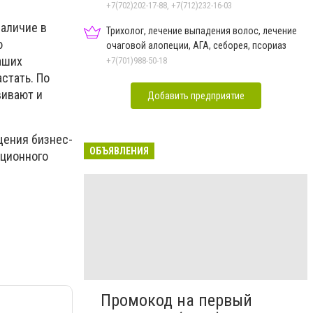
+7(702)202-17-88, +7(712)232-16-03
наличие в
Трихолог, лечение выпадения волос, лечение
ю
очаговой алопеции, АГА, себорея, псориаз
аших
+7(701)988-50-18
стать. По
вивают и
Добавить предприятие
щения бизнес-
ОБЪЯВЛЕНИЯ
нционного
Промокод на первый