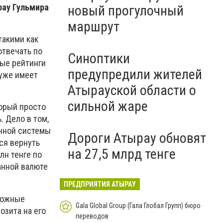
рау Гульмира
новый прогулочный
маршрут
такими как
 отвечать по
Синоптики
ые рейтинги
предупредили жителей
 уже имеет
Атырауской области о
сильной жаре
торый просто
. Дело в том,
енной системы
Дороги Атырау обновят
ся вернуть
на 27,5 млрд тенге
лн тенге по
анной валюте
ПРЕДПРИЯТИЯ АТЫРАУ
сложные
Gala Global Group (Гала Глобал Групп) бюро
зита на его
переводов