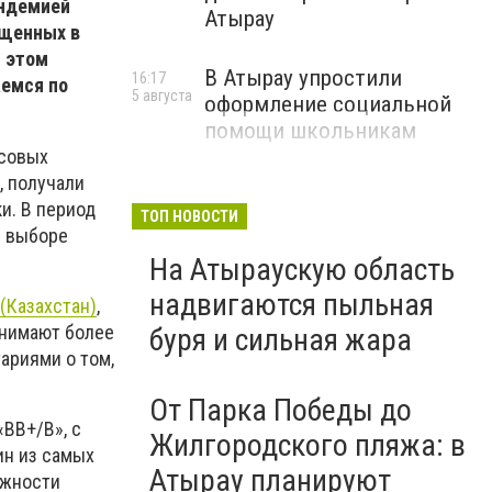
андемией
Атырау
ещенных в
и этом
В Атырау упростили
16:17
аемся по
5 августа
оформление социальной
помощи школьникам
нсовых
, получали
и. В период
ТОП НОВОСТИ
и выборе
На Атыраускую область
надвигаются пыльная
(Казахстан)
,
анимают более
буря и сильная жара
ариями о том,
От Парка Победы до
«BB+/B», с
Жилгородского пляжа: в
ин из самых
Атырау планируют
ежности