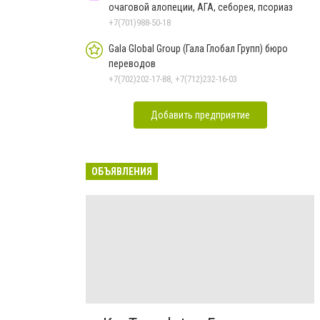
очаговой алопеции, АГА, себорея, псориаз
+7(701)988-50-18
Gala Global Group (Гала Глобал Групп) бюро
переводов
+7(702)202-17-88, +7(712)232-16-03
Добавить предприятие
ОБЪЯВЛЕНИЯ