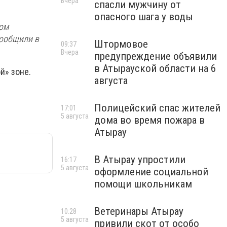
Вчера
спасли мужчину от
опасного шага у воды
ном
сообщили в
Штормовое
09:37
Вчера
предупреждение объявили
в Атырауской области на 6
й» зоне.
августа
Полицейский спас жителей
17:01
5 августа
дома во время пожара в
Атырау
В Атырау упростили
16:17
5 августа
оформление социальной
помощи школьникам
Ветеринары Атырау
10:28
5 августа
привили скот от особо