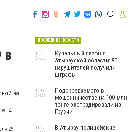
ПОСЛЕДНИЕ НОВОСТИ
 в
Купальный сезон в
16:06
Вчера
Атырауской области: 90
нарушителей получили
штрафы
Подозреваемого в
15:19
лкой на
Вчера
мошенничестве на 100 млн
тенге экстрадировали из
а -2,
Грузии
В Атырау полицейские
11:47
ели 29