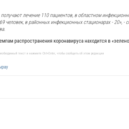
 получают лечение 110 пациентов, в областном инфекцион
69 человек, в районных инфекционных стационарах - 20», - 
ва.
темпам распространения коронавируса находится в «зелено
еобходимый текст и нажмите Ctrl+Enter, чтобы сообщить об этом редакции
ырау