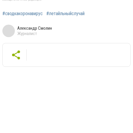
#сводкакоронавирус
#летайльныйслучай
Александр Смолин
Журналист