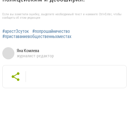
Если вы заметили ошибку, выделите необходимый текст и нажмите Ctrl+Enter, чтобы
сообщить об этом редакции
#арест3суток
#попрошайничество
#приставаниевобщественныхместах
Яна Комлева
журналист-редактор