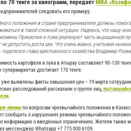
 по 70 тенге за килограмм, передаёт
МИА «Казифо
предпринимателей следовать его примеру.
йного положения в стране предприниматели должны помога
живаться в такой сложной ситуации. Надеюсь, что нашу ини
несмены Прикаспия и тоже реализуют часть выращенной пр
 не допустить роста цен. Что очень важно, учитывая нынеш
– поделился глава крестьянского хозяйства Владимир Розме
оимость картофеля и лука в Атырау составляет 90-130 тенг
х супермаркетах достигает 170 тенге.
е уже выявлены факты завышения цен – 19 марта сотрудни
ских расследований рассказали о группе лиц,
пытавшейся
асок
.
чую линию
по вопросам чрезвычайного положения в Казахс
т сообщить о нарушениях режима чрезвычайного положен
ую информацию о введённых ограничениях. Жители также м
ез мессенджер Whatsapp +7 775 000 6109.