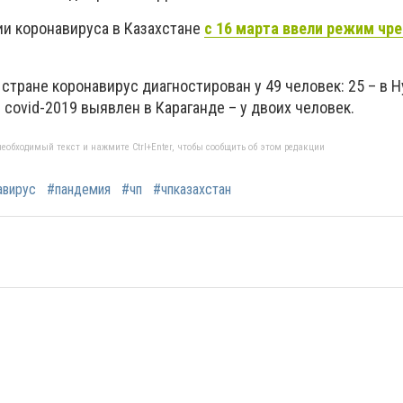
ии коронавируса в Казахстане
с 16 марта ввели режим чр
стране коронавирус диагностирован у 49 человек: 25 – в Н
 covid-2019 выявлен в Караганде – у двоих человек.
еобходимый текст и нажмите Ctrl+Enter, чтобы сообщить об этом редакции
авирус
#пандемия
#чп
#чпказахстан