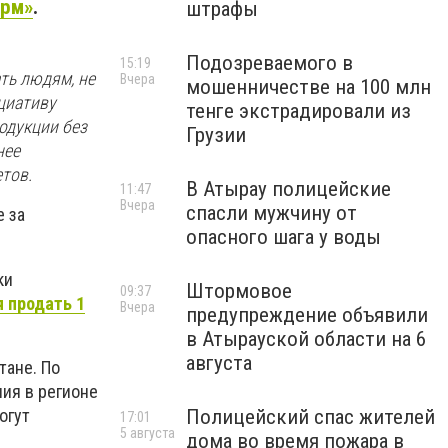
рм»
.
штрафы
Подозреваемого в
15:19
ть людям, не
Вчера
мошенничестве на 100 млн
циативу
тенге экстрадировали из
одукции без
Грузии
нее
тов.
В Атырау полицейские
11:47
Вчера
спасли мужчину от
е за
опасного шага у воды
ки
Штормовое
09:37
 продать 1
Вчера
предупреждение объявили
в Атырауской области на 6
августа
тане. По
ия в регионе
огут
Полицейский спас жителей
17:01
5 августа
дома во время пожара в