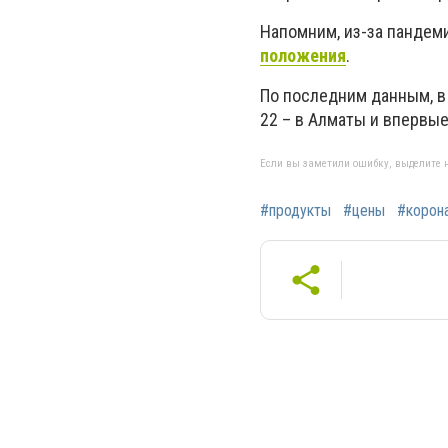
Напомним, из-за пандем
положения
.
По последним данным, в 
22 – в Алматы и впервые
Если вы заметили ошибку, выделите н
#продукты
#цены
#корон