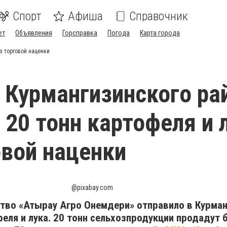
Спорт
Афиша
Справочник
ет
Объявления
Горсправка
Погода
Карта города
з торговой наценки
Курмангизинского ра
 20 тонн картофеля и 
овой наценки
@pixabay.com
ство «Атырау Агро Онемдери» отправило в Курман
еля и лука. 20 тонн сельхозпродукции продадут 