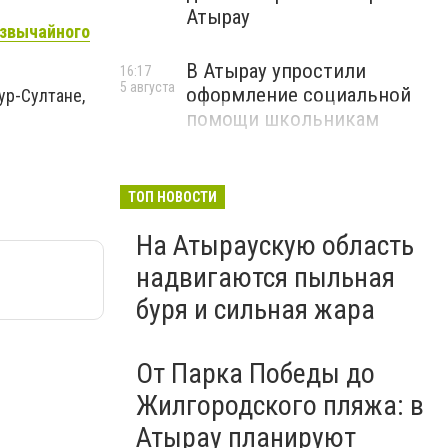
Атырау
езвычайного
В Атырау упростили
16:17
5 августа
оформление социальной
ур-Султане,
помощи школьникам
ТОП НОВОСТИ
На Атыраускую область
надвигаются пыльная
буря и сильная жара
От Парка Победы до
Жилгородского пляжа: в
Атырау планируют