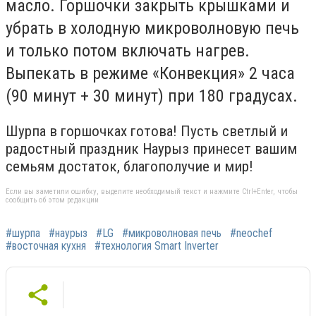
масло. Горшочки закрыть крышками и
убрать в холодную микроволновую печь
и только потом включать нагрев.
Выпекать в режиме «Конвекция» 2 часа
(90 минут + 30 минут) при 180 градусах.
Шурпа в горшочках готова! Пусть светлый и
радостный праздник Наурыз принесет вашим
семьям достаток, благополучие и мир!
Если вы заметили ошибку, выделите необходимый текст и нажмите Ctrl+Enter, чтобы
сообщить об этом редакции
#шурпа
#наурыз
#LG
#микроволновая печь
#neochef
#восточная кухня
#технология Smart Inverter