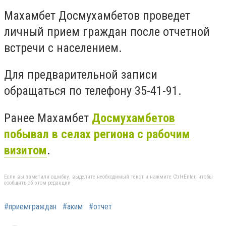
Махамбет Досмухамбетов проведет
личный прием граждан после отчетной
встречи с населением.
Для предварительной записи
обращаться по телефону 35-41-91.
Ранее Махамбет
Досмухамбетов
побывал в селах региона с рабочим
визитом
.
Если вы заметили ошибку, выделите необходимый текст и нажмите Ctrl+Enter, чтобы
сообщить об этом редакции
#приемграждан
#аким
#отчет