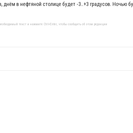
, днём в нефтяной столице будет -3..+3 градусов. Ночью буд
еобходимый текст и нажмите Ctrl+Enter, чтобы сообщить об этом редакции