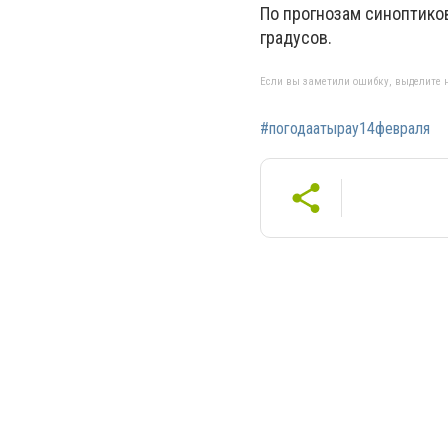
По прогнозам синоптиков
градусов.
Если вы заметили ошибку, выделите н
#погодаатырау14февраля