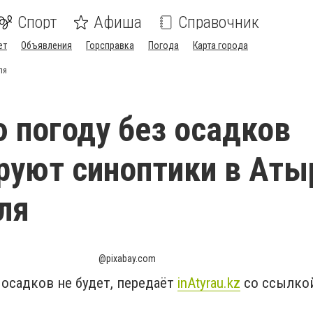
Спорт
Афиша
Справочник
ет
Объявления
Горсправка
Погода
Карта города
ля
 погоду без осадков
руют синоптики в Аты
ля
@pixabay.com
 осадков не будет, передаёт
inAtyrau.kz
со ссылко