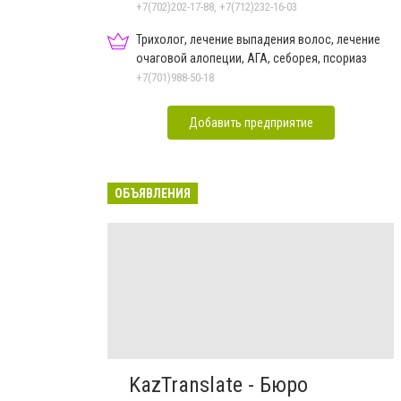
+7(702)202-17-88, +7(712)232-16-03
Трихолог, лечение выпадения волос, лечение
очаговой алопеции, АГА, себорея, псориаз
+7(701)988-50-18
Добавить предприятие
ОБЪЯВЛЕНИЯ
KazTranslate - Бюро