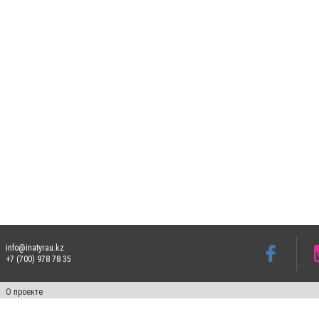
info@inatyrau.kz
+7 (700) 978 78 35
О проекте
Свидетельство № 17810-СИ от 26 июля 2019 года