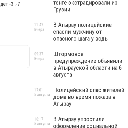
тенге экстрадировали из
ет -3..-7
Грузии
В Атырау полицейские
11:47
Вчера
спасли мужчину от
опасного шага у воды
Штормовое
09:37
Вчера
предупреждение объявили
в Атырауской области на 6
августа
Полицейский спас жителей
17:01
5 августа
дома во время пожара в
Атырау
В Атырау упростили
16:17
5 августа
оформление социальной