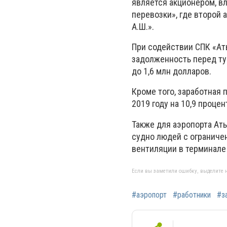
является акционером, в
перевозки», где второй
А.Ш.».
При содействии СПК «Ат
задолженность перед ту
до 1,6 млн долларов.
Кроме того, заработная п
2019 году на 10,9 процен
Также для аэропорта Ат
судно людей с ограниче
вентиляции в терминале 
Если вы заметили ошибку, выделите н
#аэропорт
#работники
#з