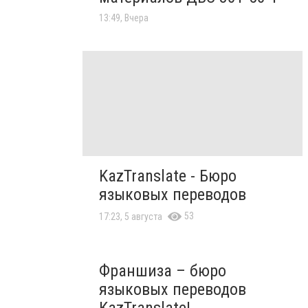
13:49, Вчера
KazTranslate - Бюро
языковых переводов
53
17:23, 5 августа
Франшиза – бюро
языковых переводов
KazTranslate!