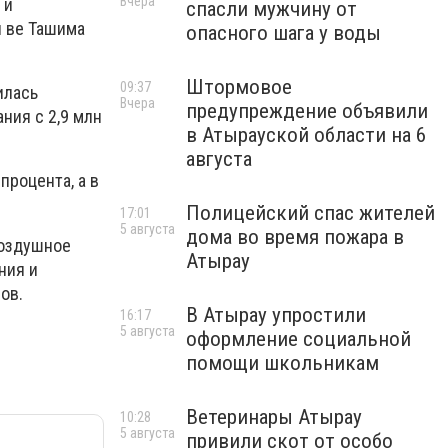
Вчера
 и
спасли мужчину от
и ве Ташима
опасного шага у воды
Штормовое
09:37
илась
Вчера
предупреждение объявили
ния с 2,9 млн
в Атырауской области на 6
августа
процента, а в
Полицейский спас жителей
17:01
5 августа
дома во время пожара в
воздушное
Атырау
ния и
ов.
В Атырау упростили
16:17
5 августа
оформление социальной
помощи школьникам
Ветеринары Атырау
10:28
5 августа
привили скот от особо