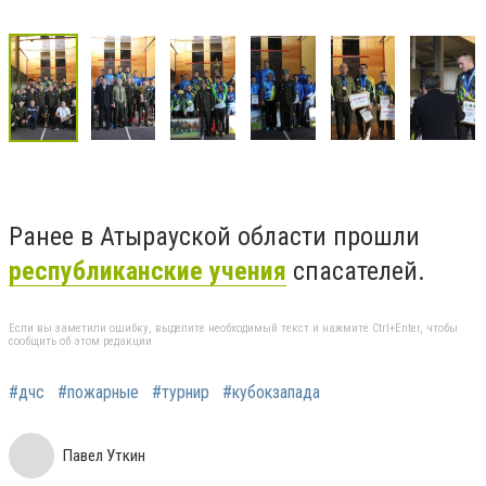
Ранее в Атырауской области прошли
республиканские учения
спасателей.
Если вы заметили ошибку, выделите необходимый текст и нажмите Ctrl+Enter, чтобы
сообщить об этом редакции
#дчс
#пожарные
#турнир
#кубокзапада
Павел Уткин