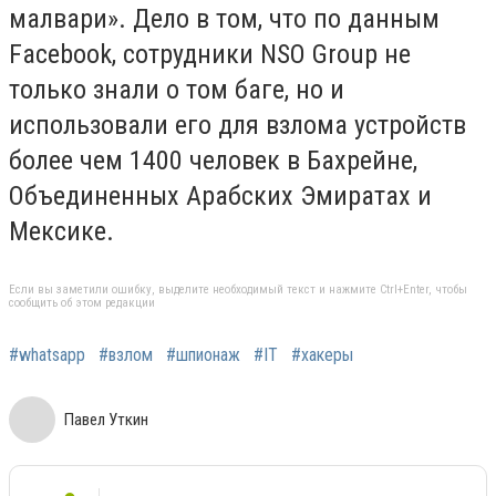
малвари». Дело в том, что по данным
Facebook, сотрудники NSO Group не
только знали о том баге, но и
использовали его для взлома устройств
более чем 1400 человек в Бахрейне,
Объединенных Арабских Эмиратах и
Мексике.
Если вы заметили ошибку, выделите необходимый текст и нажмите Ctrl+Enter, чтобы
сообщить об этом редакции
#whatsapp
#взлом
#шпионаж
#IT
#хакеры
Павел Уткин