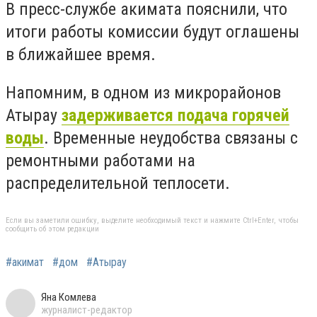
В пресс-службе акимата пояснили, что
итоги работы комиссии будут оглашены
в ближайшее время.
Напомним, в одном из микрорайонов
Атырау
задерживается подача горячей
воды
. Временные неудобства связаны с
ремонтными работами на
распределительной теплосети.
Если вы заметили ошибку, выделите необходимый текст и нажмите Ctrl+Enter, чтобы
сообщить об этом редакции
#акимат
#дом
#Атырау
Яна Комлева
журналист-редактор