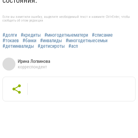
состояния.
Если вы заметили ошибку, выделите необходимый текст и нажмите Ctrl+Enter, чтобы
сообщить об этом редакции
#долги
#кредиты
#многодетныематери
#списание
#токаев
#банки
#инвалиды
#многодетныесемьи
#детиинвалиды
#детисироты
#асп
Ирина Логвинова
корреспондент