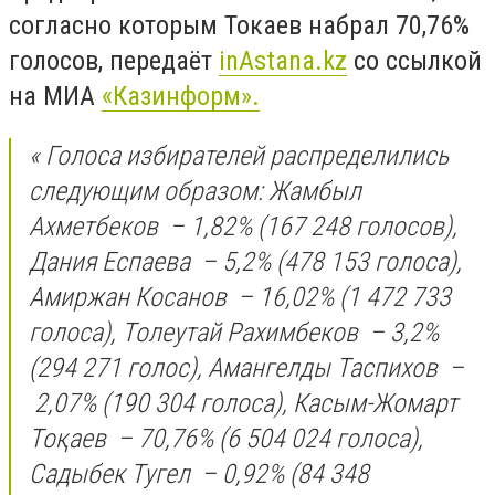
согласно которым Токаев набрал 70,76%
голосов, передаёт
inAstana
.
kz
со ссылкой
на МИА
«Казинформ».
«
Голоса избирателей распределились
следующим образом: Жамбыл
Ахметбеков
–
1,82% (167 248 голосов),
Дания Еспаева
–
5,2% (478 153 голоса),
Амиржан Косанов
–
16,02% (1 472 733
голоса), Толеутай Рахимбеков
–
3,2%
(294 271 голос), Амангелды Таспихов
–
2,07% (190 304 голоса), Касым-Жомарт
Тоқаев
–
70,76% (6 504 024 голоса),
Садыбек Тугел
–
0,92% (84 348