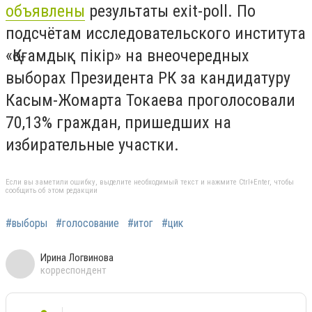
объявлены
результаты exit-poll. По
подсчётам исследовательского института
«Қоғамдық пікір» на внеочередных
выборах Президента РК за кандидатуру
Касым-Жомарта Токаева проголосовали
70,13% граждан, пришедших на
избирательные участки.
Если вы заметили ошибку, выделите необходимый текст и нажмите Ctrl+Enter, чтобы
сообщить об этом редакции
#выборы
#голосование
#итог
#цик
Ирина Логвинова
корреспондент