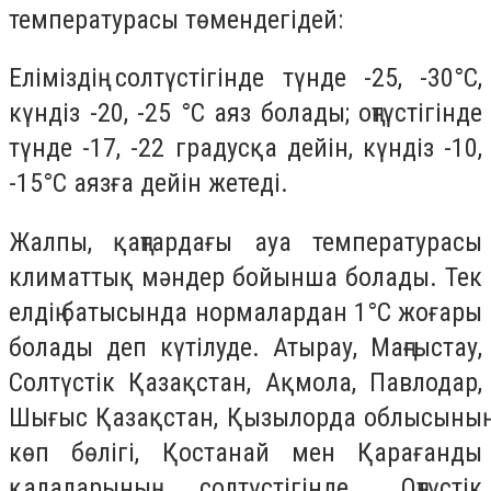
температурасы төмендегідей:
Еліміздің солтүстігінде түнде -25, -30°C,
күндіз -20, -25 °C аяз болады; оңтүстігінде
түнде -17, -22 градусқа дейін, күндіз -10,
-15°C аязға дейін жетеді.
Жалпы, қаңтардағы ауа температурасы
климаттық мәндер бойынша болады. Тек
елдің батысында нормалардан 1°C жоғары
болады деп күтілуде. Атырау, Маңғыстау,
Солтүстік Қазақстан, Ақмола, Павлодар,
Шығыс Қазақстан, Қызылорда облысының
көп бөлігі, Қостанай мен Қарағанды
қалаларының солтүстігінде, Оңтүстік