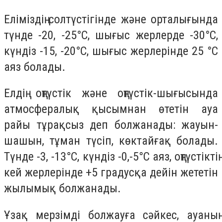
Еліміздің солтүстігінде және орталығында
түнде -20, -25°C, шығыс жерлерде -30°C,
күндіз -15, -20°C, шығыс жерлерінде 25 °C
аяз болады.
Елдің оңтүстік және оңтүстік-шығысында
атмосфералық қысымнан өтетін ауа
райы тұрақсыз деп болжанады: жауын-
шашын, тұман түсіп, көктайғақ болады.
Түнде -3, -13°C, күндіз -0,-5°C аяз, оңтүстіктің
кей жерлерінде +5 градусқа дейін жететін
жылымық болжанады.
Ұзақ мерзімді болжауға сәйкес, ауаның