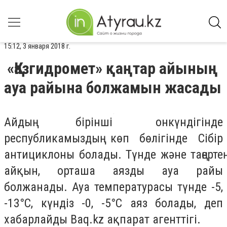
15:12, 3 января 2018 г.
«Қазгидромет» қаңтар айының
ауа райына болжамын жасады
Айдың бірінші онкүндігінде
республикамыздың көп бөлігінде Сібір
антициклоны болады. Түнде және таңертең
айқын, орташа аязды ауа райы
болжанады. Ауа температурасы түнде -5,
-13°C, күндіз -0, -5°C аяз болады, деп
хабарлайды Baq.kz ақпарат агенттігі.