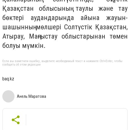
Қазақстан облысының таулы және тау
бөктері аудандарында айына жауын-
шашынның мөлшері Солтүстік Қазақстан,
Атырау, Маңғыстау облыстарынан төмен
болуы мүмкін.
Если вы заметили ошибку, выделите необходимый текст и нажмите Ctrl+Enter, чтобы
сообщить об этом редакции
baq.kz
Анель Маратова