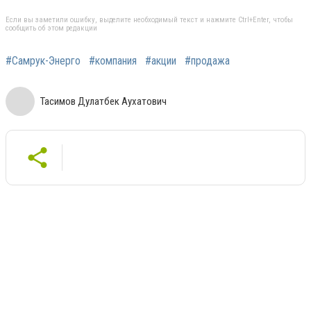
Если вы заметили ошибку, выделите необходимый текст и нажмите Ctrl+Enter, чтобы
сообщить об этом редакции
#Самрук-Энерго
#компания
#акции
#продажа
Тасимов Дулатбек Аухатович