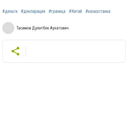
#деньги
#декларация
#граница
#Китай
#казахстанка
Тасимов Дулатбек Аухатович