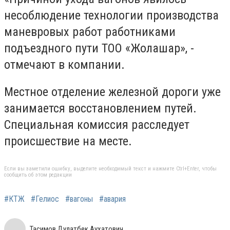
несоблюдение технологии производства
маневровых работ работниками
подъездного пути ТОО «Жолашар», -
отмечают в компании.
Местное отделение железной дороги уже
занимается восстановлением путей.
Специальная комиссия расследует
происшествие на месте.
Если вы заметили ошибку, выделите необходимый текст и нажмите Ctrl+Enter, чтобы
сообщить об этом редакции
#КТЖ
#Гелиос
#вагоны
#авария
Тасимов Дулатбек Аухатович