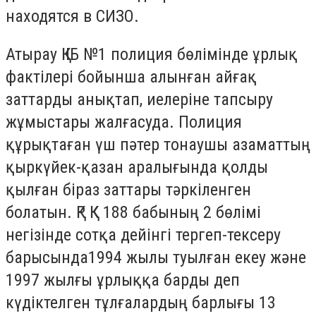
находятся в СИЗО.
Атырау ҚІІБ №1 полиция бөлімінде ұрлық
фактілері бойынша алынған айғақ
заттарды анықтап, иелеріне тапсыру
жұмыстары жалғасуда. Полиция
құрықтаған үш пәтер тонаушы азаматтың
қыркүйек-қазан аралығында қолды
қылған біраз заттары тәркіленген
болатын. ҚР ҚК 188 бабының 2 бөлімі
негізінде сотқа дейінгі тергеп-тексеру
барысында1994 жылы туылған екеу және
1997 жылғы ұрлыққа барды деп
күдіктелген тұлғалардың барлығы 13