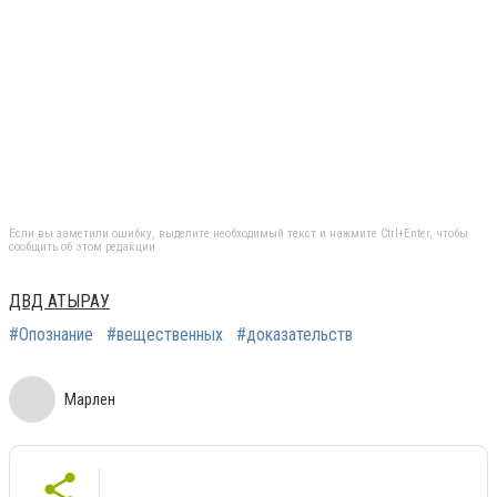
Если вы заметили ошибку, выделите необходимый текст и нажмите Ctrl+Enter, чтобы
сообщить об этом редакции
ДВД АТЫРАУ
#Опознание
#вещественных
#доказательств
Марлен