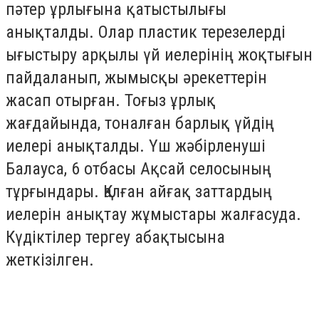
пәтер ұрлығына қатыстылығы
анықталды. Олар пластик терезелерді
ығ
ыстыру арқылы үй иелерінің жоқтығын
пайдаланып, жымысқы әрекеттерін
жасап отырған. Тоғыз ұрлық
жағдайында, тоналған барлық үйдің
иелері анықталды. Үш жәбірленуші
Балауса, 6 отбасы Ақсай селосының
тұрғындары. Қалған айғақ заттардың
иелерін анықтау жұмыстары жалғасуда.
Күдіктілер тергеу абақтысына
жеткізілген.