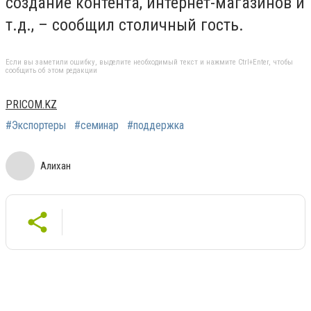
создание контента, интернет-магазинов и
т.д., – сообщил столичный гость.
Если вы заметили ошибку, выделите необходимый текст и нажмите Ctrl+Enter, чтобы
сообщить об этом редакции
PRICOM.KZ
#Экспортеры
#семинар
#поддержка
Алихан