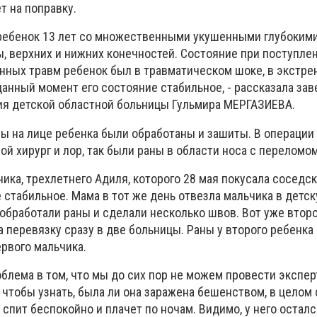
т на поправку.
л ребенок 13 лет со множественными укушенными глубокими
ы, верхних и нижних конечностей. Состояние при поступле
енных травм ребенок был в травматическом шоке, в экстр
данный момент его состояние стабильное, - рассказала за
ия детской областной больницы Гульмира МЕРГАЗИЕВА.
ны на лице ребенка были обработаны и зашиты. В операци
й хирург и лор, так были раны в области носа с переломом
ика, трехлетнего Адиля, которого 28 мая покусала соседск
 стабильное. Мама в тот же день отвезла мальчика в детс
 обработали раны и сделали несколько швов. Вот уже втор
а перевязку сразу в две больницы. Раны у второго ребенка
ервого мальчика.
блема в том, что мы до сих пор не можем провести экспер
 чтобы узнать, была ли она заражена бешенством, в целом
 спит беспокойно и плачет по ночам. Видимо, у него осталс