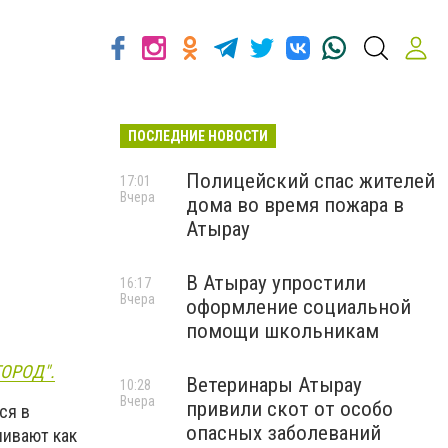
ПОСЛЕДНИЕ НОВОСТИ
Полицейский спас жителей
17:01
Вчера
дома во время пожара в
Атырау
В Атырау упростили
16:17
Вчера
оформление социальной
помощи школьникам
ГОРОД".
Ветеринары Атырау
10:28
Вчера
привили скот от особо
ся в
опасных заболеваний
нивают как