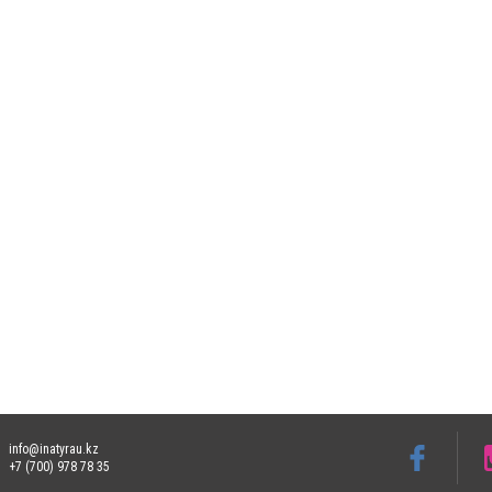
info@inatyrau.kz
+7 (700) 978 78 35