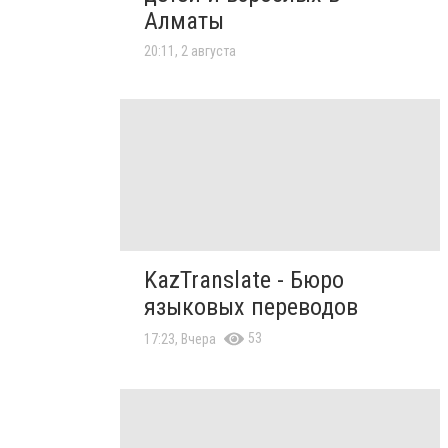
Алматы
20:11, 2 августа
KazTranslate - Бюро
языковых переводов
53
17:23, Вчера