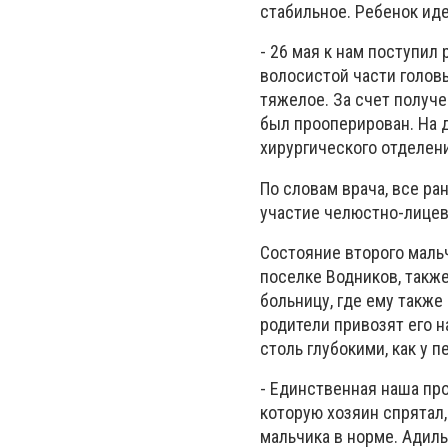
стабильное. Ребенок иде
- 26 мая к нам поступи
волосистой части голов
тяжелое. За счет получ
был прооперирован. На 
хирургического отделен
По словам врача, все ра
участие челюстно-лицево
Состояние второго мальч
поселке Водников, также
больницу, где ему также
родители привозят его н
столь глубокими, как у п
- Единственная наша про
которую хозяин спрятал,
мальчика в норме. Адиль