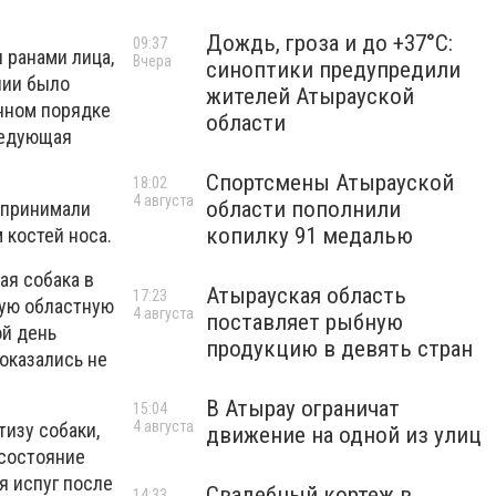
Дождь, гроза и до +37°C:
09:37
 ранами лица,
Вчера
синоптики предупредили
нии было
жителей Атырауской
енном порядке
области
ведующая
Спортсмены Атырауской
18:02
4 августа
области пополнили
и принимали
копилку 91 медалью
 костей носа.
ая собака в
Атырауская область
17:23
кую областную
4 августа
поставляет рыбную
ой день
продукцию в девять стран
 оказались не
В Атырау ограничат
15:04
4 августа
тизу собаки,
движение на одной из улиц
 состояние
я испуг после
Свадебный кортеж в
14:33