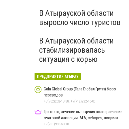
В Атырауской области
выросло число туристов
В Атырауской области
стабилизировалась
ситуация с корью
ПРЕДПРИЯТИЯ АТЫРАУ
Gala Global Group (Гала Глобал Групп) бюро
переводов
+7(702)202-17-88, +7(712)232-16-03
Трихолог, лечение выпадения волос, лечение
очаговой алопеции, АГА, себорея, псориаз
+7(701)988-50-18