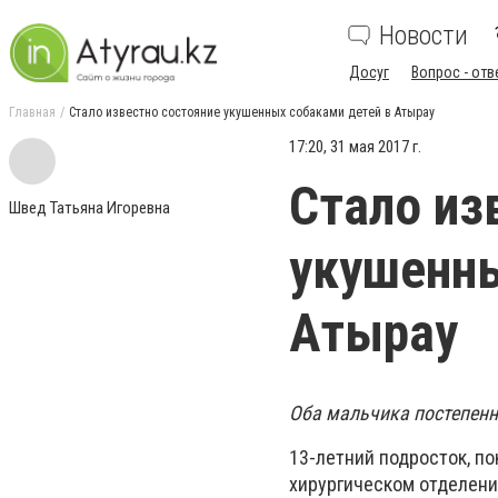
Новости
Досуг
Вопрос - отв
Главная
Стало известно состояние укушенных собаками детей в Атырау
17:20, 31 мая 2017 г.
Стало из
Швед Татьяна Игоревна
укушенны
Атырау
Оба мальчика постепенно
13-летний подросток, по
хирургическом отделени