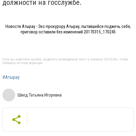
должности на госслужбе.
Новости Атырау - Экс-прокурору Атырау, пытавшейся поджечь себя,
приговор оставили без изменений 20170315_170245
Если вы заметили ошибку, выделите необходимый текст и нажмите Ctrl+Enter, чтобы
сообщить об этом редакции
#Атырау
Швед Татьяна Игоревна