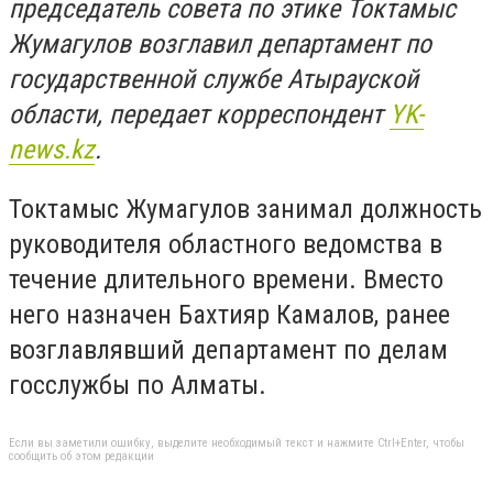
председатель совета по этике Токтамыс
Жумагулов возглавил департамент по
государственной службе Атырауской
области, передает корреспондент
YK-
news.kz
.
Токтамыс Жумагулов занимал должность
руководителя областного ведомства в
течение длительного времени. Вместо
него назначен Бахтияр Камалов, ранее
возглавлявший департамент по делам
госслужбы по Алматы.
Если вы заметили ошибку, выделите необходимый текст и нажмите Ctrl+Enter, чтобы
сообщить об этом редакции