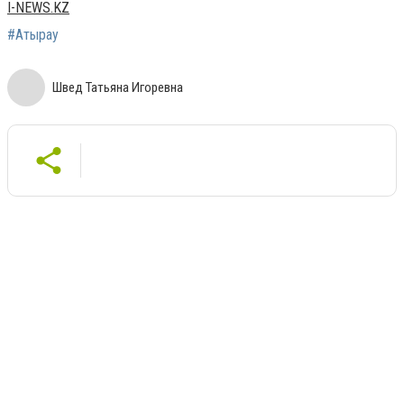
I-NEWS.KZ
#Атырау
Швед Татьяна Игоревна