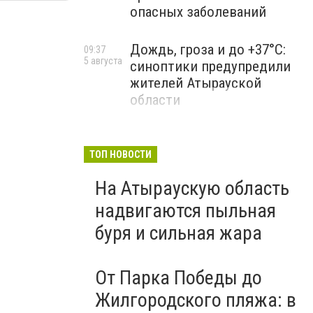
опасных заболеваний
Дождь, гроза и до +37°C:
09:37
5 августа
синоптики предупредили
жителей Атырауской
области
ТОП НОВОСТИ
На Атыраускую область
надвигаются пыльная
буря и сильная жара
От Парка Победы до
Жилгородского пляжа: в