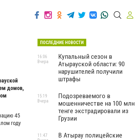
ПОСЛЕДНИЕ НОВОСТИ
Купальный сезон в
16:06
Вчера
Атырауской области: 90
нарушителей получили
штрафы
рауской
ем домов,
зом
Подозреваемого в
15:19
Вчера
мошенничестве на 100 млн
тенге экстрадировали из
зацию 45
Грузии
шлом году
В Атырау полицейские
11:47