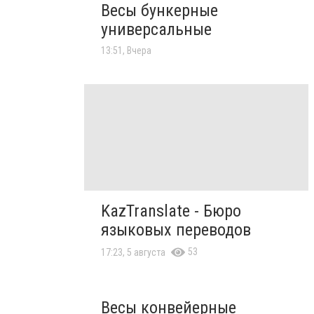
Весы бункерные
универсальные
13:51, Вчера
KazTranslate - Бюро
языковых переводов
53
17:23, 5 августа
Весы конвейерные