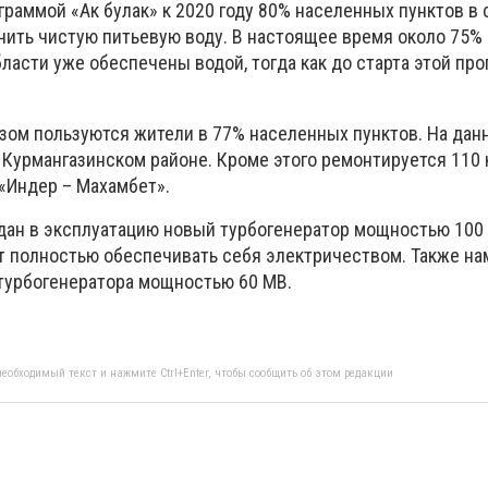
граммой «Ак булак» к 2020 году 80% населенных пунктов в
ить чистую питьевую воду. В настоящее время около 75%
ласти уже обеспечены водой, тогда как до старта этой пр
азом пользуются жители в 77% населенных пунктов. На да
в Курмангазинском районе. Кроме этого ремонтируется 110
 «Индер – Махамбет».
сдан в эксплуатацию новый турбогенератор мощностью 100 
ет полностью обеспечивать себя электричеством. Также н
турбогенератора мощностью 60 МВ.
еобходимый текст и нажмите Ctrl+Enter, чтобы сообщить об этом редакции