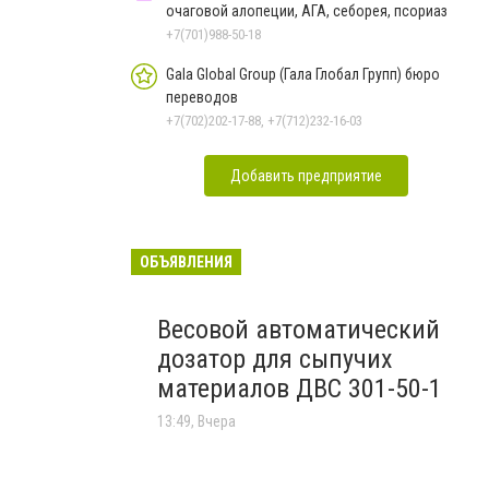
очаговой алопеции, АГА, себорея, псориаз
+7(701)988-50-18
Gala Global Group (Гала Глобал Групп) бюро
переводов
+7(702)202-17-88, +7(712)232-16-03
Добавить предприятие
ОБЪЯВЛЕНИЯ
Весовой автоматический
дозатор для сыпучих
материалов ДВС 301-50-1
13:49, Вчера