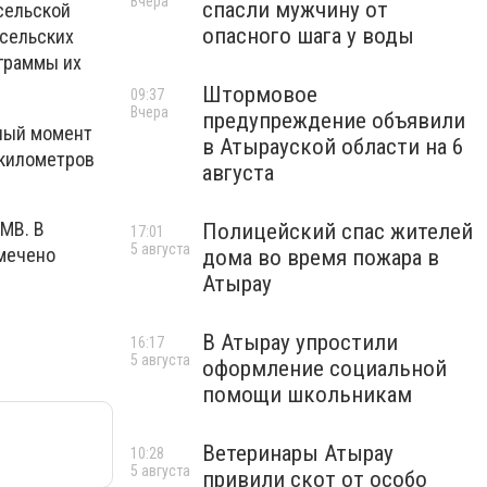
Вчера
спасли мужчину от
 сельской
опасного шага у воды
 сельских
ограммы их
Штормовое
09:37
Вчера
предупреждение объявили
нный момент
в Атырауской области на 6
 километров
августа
МВ. В
Полицейский спас жителей
17:01
5 августа
амечено
дома во время пожара в
Атырау
В Атырау упростили
16:17
5 августа
оформление социальной
помощи школьникам
Ветеринары Атырау
10:28
5 августа
привили скот от особо