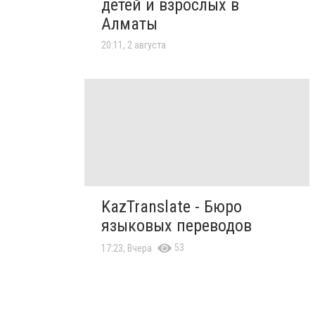
детей и взрослых в
Алматы
20:11, 2 августа
KazTranslate - Бюро
языковых переводов
53
17:23, Вчера