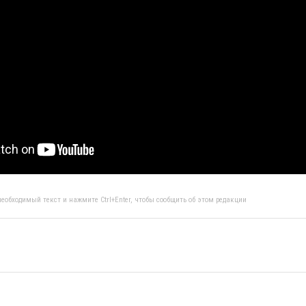
еобходимый текст и нажмите Ctrl+Enter, чтобы сообщить об этом редакции