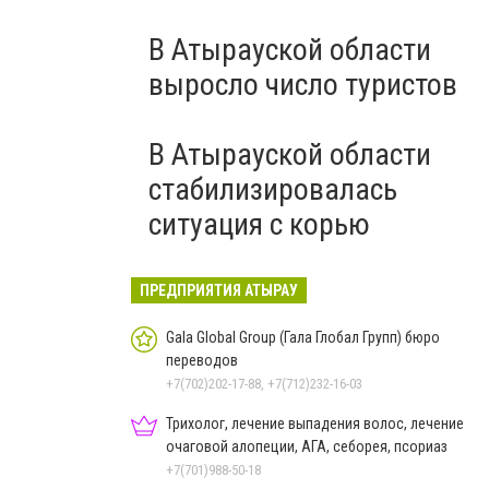
В Атырауской области
выросло число туристов
В Атырауской области
стабилизировалась
ситуация с корью
ПРЕДПРИЯТИЯ АТЫРАУ
Gala Global Group (Гала Глобал Групп) бюро
переводов
+7(702)202-17-88, +7(712)232-16-03
Трихолог, лечение выпадения волос, лечение
очаговой алопеции, АГА, себорея, псориаз
+7(701)988-50-18