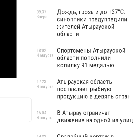
Дождь, гроза и до +37°C:
09:37
Вчера
синоптики предупредили
жителей Атырауской
области
Спортсмены Атырауской
18:02
4 августа
области пополнили
копилку 91 медалью
Атырауская область
17:23
4 августа
поставляет рыбную
продукцию в девять стран
В Атырау ограничат
15:04
4 августа
движение на одной из улиц
Свадебный кортеж в
14:33