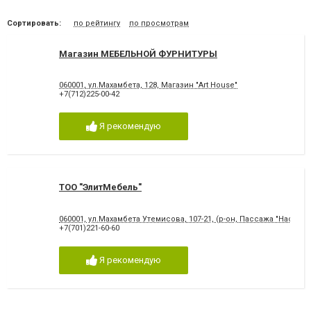
Сортировать:
по рейтингу
по просмотрам
Магазин МЕБЕЛЬНОЙ ФУРНИТУРЫ
060001, ул.Махамбета, 128, Магазин "Art House"
+7(712)225-00-42
Я рекомендую
ТОО "ЭлитМебель"
060001, ул.Махамбета Утемисова, 107-21, (р-он, Пассажа "Насиха
+7(701)221-60-60
Я рекомендую