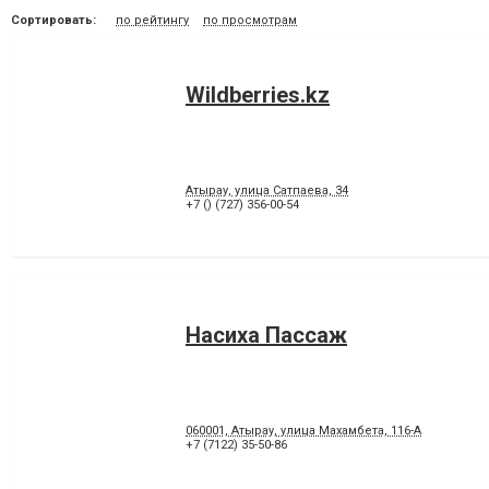
Сортировать:
по рейтингу
по просмотрам
Wildberries.kz
Атырау, улица Сатпаева, 34
+7 () (727) 356-00-54
Насиха Пассаж
060001, Атырау, улица Махамбета, 116-А
+7 (7122) 35-50-86