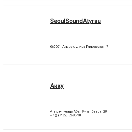
SeoulSoundAtyrau
060001, Атырау, улица Гурьевская, 7
Акку
Атырау, улица Абая Кунанбаева, 28
+7 () (7122) 32-80-98