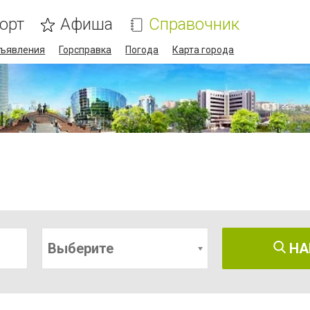
орт
Афиша
Справочник
ъявления
Горсправка
Погода
Карта города
Выберите
НА