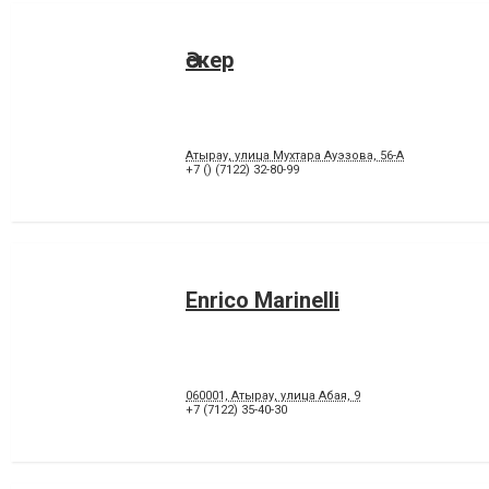
Әскер
Атырау, улица Мухтара Ауэзова, 56-А
+7 () (7122) 32-80-99
Enrico Marinelli
060001, Атырау, улица Абая, 9
+7 (7122) 35-40-30