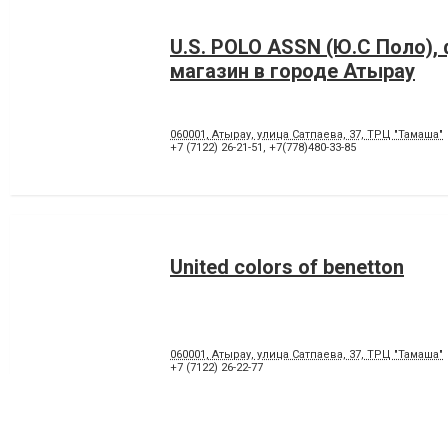
U.S. POLO ASSN (Ю.С Поло)
магазин в городе Атырау
060001, Атырау, улица Сатпаева, 37, ТРЦ "Тамаша"
+7 (7122) 26-21-51
,
+7(778)480-33-85
United colors of benetton
060001, Атырау, улица Сатпаева, 37, ТРЦ "Тамаша"
+7 (7122) 26-22-77