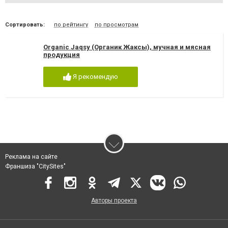
Сортировать:
по рейтингу
по просмотрам
Organic Jaqsy (Органик Жаксы), мучная и мясная
продукция
Я рекомендую
Реклама на сайте
Франшиза "CitySites"
Авторы проекта