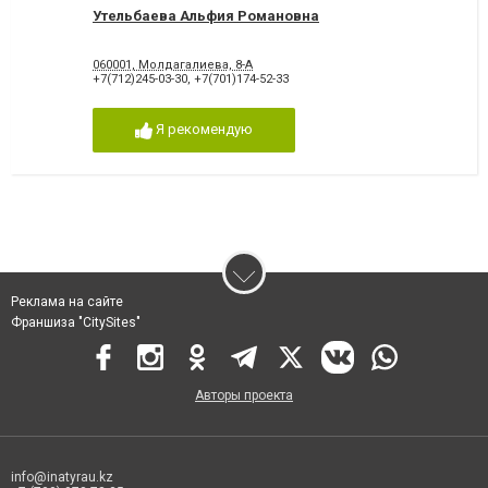
Утельбаева Альфия Романовна
060001, Молдагалиева, 8-А
+7(712)245-03-30
,
+7(701)174-52-33
Я рекомендую
Реклама на сайте
Франшиза "CitySites"
Авторы проекта
info@inatyrau.kz