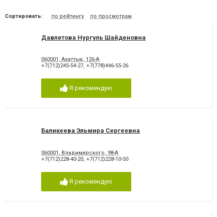
Сортировать:
по рейтингу
по просмотрам
Давлетова Нургуль Шайденовна
060001, Азаттык, 126-А
+7(712)245-54-27
,
+7(778)446-55-26
Я рекомендую
Баликеева Эльмира Сергеевна
060001, Владимирского, 98-А
+7(712)228-40-20
,
+7(712)228-10-50
Я рекомендую