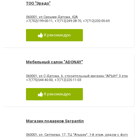
ТОО "Эрадо"
060001, ул.Сарыма-Датова, 42А
+7(702)199-00-11
,
+7(712)249-28-70
,
+7(712)232-05-69
Я рекомендую
Мебельный салон "ADONAY"
060001, ул С-Датова, 6, строительный магазин "АРЫН" 3 этаж бут
+7(775)544-40-00
,
+7(712)225-11-03
Я рекомендую
Магазин подарков Serpantin
060001, ул. Сатпаева, 17, ТЦ "Атырау", 1-й этаж, рядом с фотосал