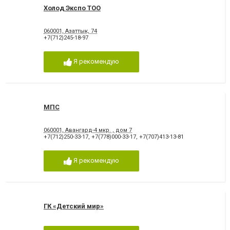
Холод Экспо ТОО
060001, Азаттык, 74
+7(712)245-18-97
Я рекомендую
МПС
060001, Авангард-4 мкр. , дом 7
+7(712)250-33-17
,
+7(778)000-33-17
,
+7(707)413-13-81
Я рекомендую
ГК «Детский мир»