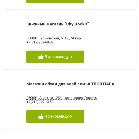
Книжный магазин "City Book's"
060001, Гурьевская, 5, ТД "Ажар
+7(712)232-60-39
Я рекомендую
Магазин обуви для всей семьи ТВОЯ ПАРА
060001, Азаттык , 23/1, остановка Юность
+7(712)249-13-50
Я рекомендую