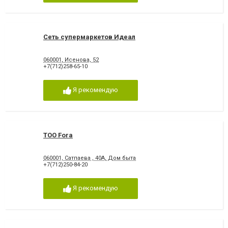
Сеть супермаркетов Идеал
060001, Исенова, 52
+7(712)258-65-10
Я рекомендую
ТОО Fora
060001, Сатпаева , 40А, Дом быта
+7(712)250-84-20
Я рекомендую