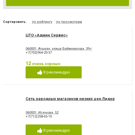
Сортировать:
по рейтингу
по просмотрам
ЦТО «Админ Сервис»
060001, Атырау, улица Баймуханова, 39-г
+7(702)964-20-57
12
очень хорошо
Я рекомендую
Сеть народных магазинов низких цен Лидер
060001, Исенова, 52
+7(712)258-65-10
Я рекомендую