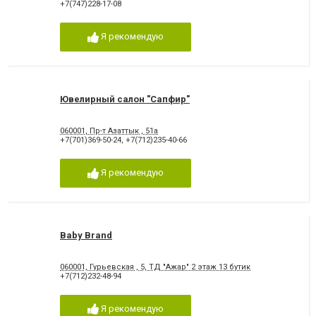
+7(747)228-17-08
Я рекомендую
Ювелирный салон "Сапфир"
060001, Пр-т Азаттык , 51а
+7(701)369-50-24
,
+7(712)235-40-66
Я рекомендую
Baby Brand
060001, Гурьевская , 5, ТД "Ажар" 2 этаж 13 бутик
+7(712)232-48-94
Я рекомендую