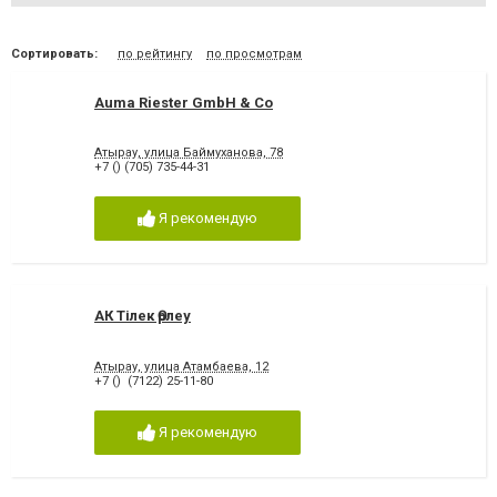
Сортировать:
по рейтингу
по просмотрам
Auma Riester GmbH & Co
Атырау, улица Баймуханова, 78
+7 () (705) 735-44-31
Я рекомендую
АК Тілек Өрлеу
Атырау, улица Атамбаева, 12
+7 () (7122) 25-11-80
Я рекомендую