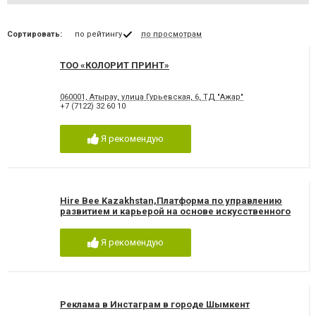
Сортировать:
по рейтингу
по просмотрам
ТОО «КОЛОРИТ ПРИНТ»
060001, Атырау, улица Гурьевская, 6, ТД "Ажар"
+7 (7122) 32 60 10
Я рекомендую
Hire Bee Kazakhstan,Платформа по управлению
развитием и карьерой на основе искусственного
интеллекта
Я рекомендую
Реклама в Инстаграм в городе Шымкент