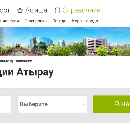
орт
Афиша
Справочник
ъявления
Горсправка
Погода
Карта города
нные организации
ции Атырау
Выберите
НА