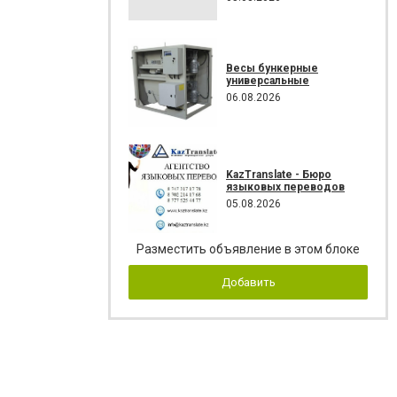
Весы бункерные
универсальные
06.08.2026
KazTranslate - Бюро
языковых переводов
05.08.2026
Разместить объявление в этом блоке
Добавить