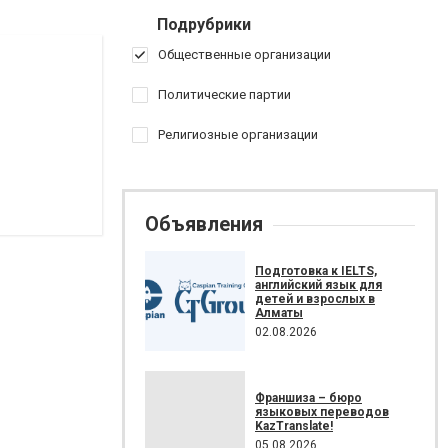
Подрубрики
Общественные организации
Политические партии
Религиозные организации
Объявления
Подготовка к IELTS,
английский язык для
детей и взрослых в
Алматы
02.08.2026
Франшиза – бюро
языковых переводов
KazTranslate!
05.08.2026