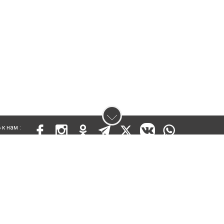
к нам :
 17810-СИ от 26 июля 2019 года
ены. Ретрансляция и цитирование материалов разрешается при указании ги
кста