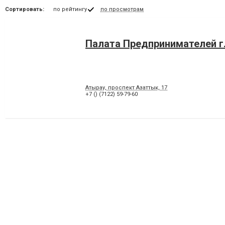
Сортировать:
по рейтингу
по просмотрам
Палата Предпринимателей г
Атырау, проспект Азаттык, 17
+7 () (7122) 59-79-60