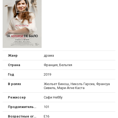
Жанр
драма
Страна
Франция, Бельгия
Год
2019
В ролях
Жюльет Бинош, Николь Гарсиа, Франсуа
Сивиль, Мари-Агне Каста
Режиссер
Сафи Неббу
Продолжительность
101
Возрастные ограничения
Е16