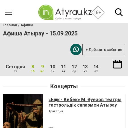
18+
Главная
Афиша
Афиша Атырау - 15.09.2025
+ Добавить событие
Сегодня
8
9
10
11
12
13
14
пт
сб
вс
пн
вт
ср
чт
пт
Концерты
«Еңлік - Кебек» М. Әуезов театры
гастрольдік сапармен Атырау
қаласында
Трагедия