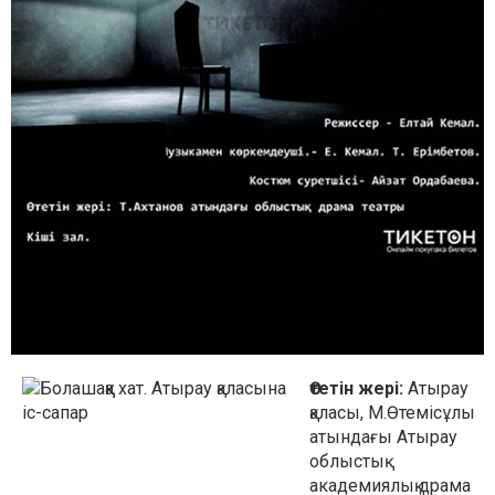
Өтетін жері:
Атырау
қаласы, М.Өтемісұлы
атындағы Атырау
облыстық
академиялық драма