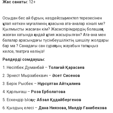
Жас санаты:
12+
Осыдан бес ай бұрын, кездейсоқ, мектеп терезесінен
құлап кеткен мұғалімнің қазасына ата-аналар кінәлі ме?
Қылмысты жасаған кім? Жасөспірімдердің болашаққа
жазған хатында қандай құпия жасырылған? Ата-ана мен
балалар арасындағы түсінбеушіліктің шешілу жолдары
бар ма ? Санадағы сан сұрақтың жауабын тапқыңыз
келсе, театрға келіңіз!
Рөлдерді сомдаушы:
1. Несіпбек Думанбай –
Толағай Қарасаев
2. Эрнест Мырзабеквич –
Әсет Сисенов
3. Берік Рысбек –
Нұрсұлтан Айтқалиев
4. Қарлығаш –
Роза Ерболатова
5. Ескендір Ысқақ –
Абзал Құдайбергенов
6. Қыздың елесі –
Дана Ниязова, Мөлдір Ғанибекова