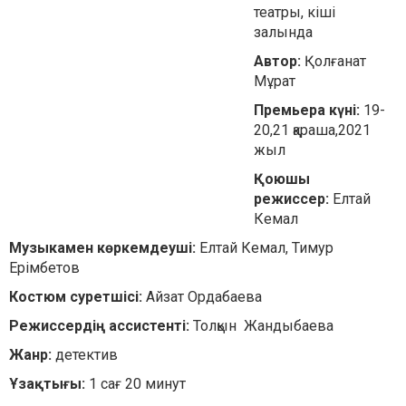
театры, кіші
залында
Автор:
Қолғанат
Мұрат
Премьера күні:
19-
20,21 қараша,2021
жыл
Қоюшы
режиссер:
Елтай
Кемал
Музыкамен көркемдеуші:
Елтай Кемал, Тимур
Ерімбетов
Костюм суретшісі:
Айзат Ордабаева
Режиссердің ассистенті:
Толқын Жандыбаева
Жанр:
детектив
Ұзақтығы:
1 сағ 20 минут