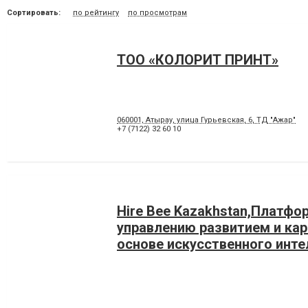
Сортировать:
по рейтингу
по просмотрам
ТОО «КОЛОРИТ ПРИНТ»
060001, Атырау, улица Гурьевская, 6, ТД "Ажар"
+7 (7122) 32 60 10
Hire Bee Kazakhstan,Платфо
управлению развитием и кар
основе искусственного инте