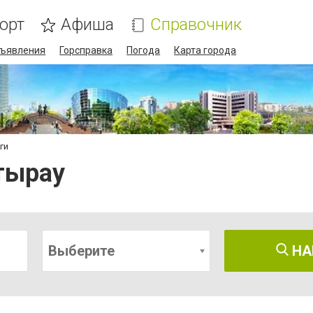
орт
Афиша
Справочник
ъявления
Горсправка
Погода
Карта города
ги
тырау
Выберите
НА