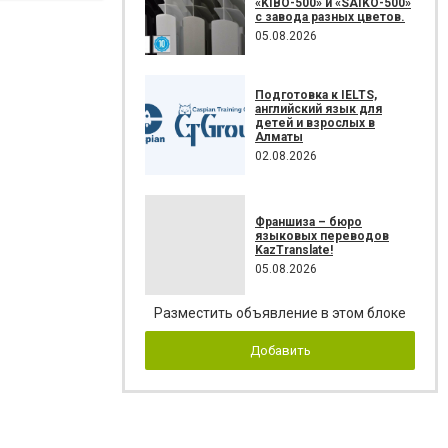
«KIBO-500» и «SAIKO-500»
с завода разных цветов.
05.08.2026
Подготовка к IELTS,
английский язык для
детей и взрослых в
Алматы
02.08.2026
Франшиза – бюро
языковых переводов
KazTranslate!
05.08.2026
Разместить объявление в этом блоке
Добавить