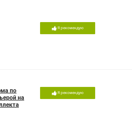
Я рекомендую
рма по
Я рекомендую
ьерой на
ллекта